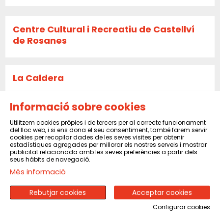
Centre Cultural i Recreatiu de Castellví
de Rosanes
La Caldera
Informació sobre cookies
Sala El Sindicat de Balsareny
Utilitzem cookies pròpies i de tercers per al correcte funcionament
del lloc web, i si ens dona el seu consentiment, també farem servir
cookies per recopilar dades de les seves visites per obtenir
estadístiques agregades per millorar els nostres serveis i mostrar
publicitat relacionada amb les seves preferències a partir dels
CENTRE CULTURAL I RECREATIU DE PINEDA
seus hàbits de navegació.
DE MAR
Més informació
Rebutjar cookies
Acceptar cookies
CENTRE MORAL I CULTURAL DEL POBLENOU
Configurar cookies