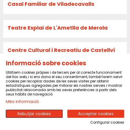
Casal Familiar de Viladecavalls
Teatre Esplai de L'Ametlla de Merola
Centre Cultural i Recreatiu de Castellví
de Rosanes
Informació sobre cookies
Utilitzem cookies pròpies i de tercers per al correcte funcionament
del lloc web, i si ens dona el seu consentiment, també farem servir
La Caldera
cookies per recopilar dades de les seves visites per obtenir
estadístiques agregades per millorar els nostres serveis i mostrar
publicitat relacionada amb les seves preferències a partir dels
seus hàbits de navegació.
Més informació
Sala El Sindicat de Balsareny
Rebutjar cookies
Acceptar cookies
Configurar cookies
CENTRE CULTURAL I RECREATIU DE PINEDA