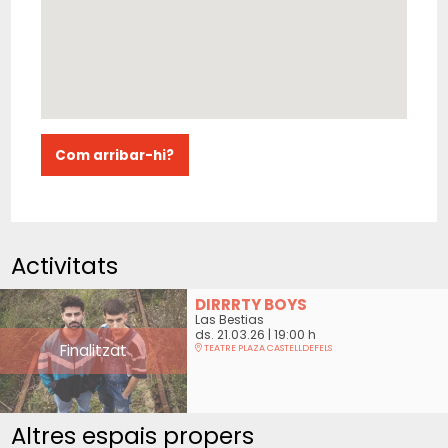
Com arribar-hi?
Activitats
DIRRRTY BOYS
Las Bestias
ds. 21.03.26
|
19:00 h
Finalitzat
TEATRE PLAZA CASTELLDEFELS
Altres espais propers