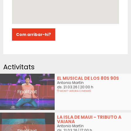
Com arribar-hi?
Activitats
EL MUSICAL DE LOS 80S 90S
Antonio Martín
ds. 21.03.26
|
20:00 h
Finalitzat
MONT-AGORA CINEMES
LA ISLA DE MAUI - TRIBUTO A
VAIANA
Antonio Martín
Finalitzat
ds. 21.03.26
|
17:00 h