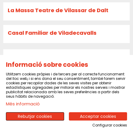
La Massa Teatre de Vilassar de Dalt
Casal Familiar de Viladecavalls
Teatre Esplai de L'Ametlla de Merola
Informació sobre cookies
Utilitzem cookies pròpies i de tercers per al correcte funcionament
del lloc web, i si ens dona el seu consentiment, també farem servir
Centre Cultural i Recreatiu de Castellví
cookies per recopilar dades de les seves visites per obtenir
de Rosanes
estadístiques agregades per millorar els nostres serveis i mostrar
publicitat relacionada amb les seves preferències a partir dels
seus hàbits de navegació.
Més informació
La Caldera
Rebutjar cookies
Acceptar cookies
Configurar cookies