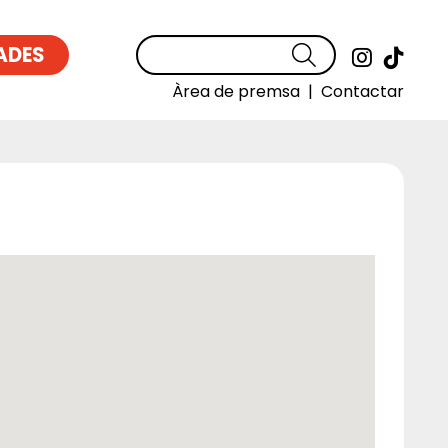
ADES
Cercar
Link a
Link
Àrea de premsa
|
Contactar