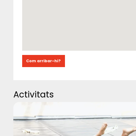
Com arribar-hi?
Activitats