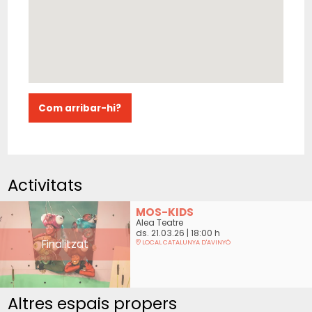
Com arribar-hi?
Activitats
MOS-KIDS
Alea Teatre
ds. 21.03.26
|
18:00 h
Finalitzat
LOCAL CATALUNYA D'AVINYÓ
Altres espais propers