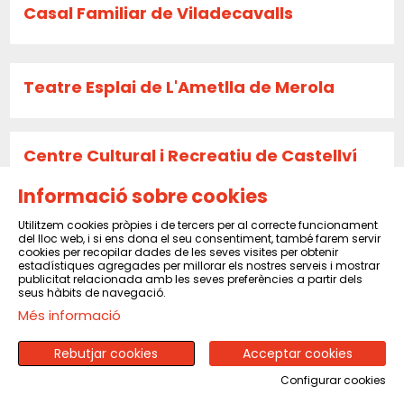
Casal Familiar de Viladecavalls
Teatre Esplai de L'Ametlla de Merola
Centre Cultural i Recreatiu de Castellví
de Rosanes
Informació sobre cookies
Utilitzem cookies pròpies i de tercers per al correcte funcionament
del lloc web, i si ens dona el seu consentiment, també farem servir
La Caldera
cookies per recopilar dades de les seves visites per obtenir
estadístiques agregades per millorar els nostres serveis i mostrar
publicitat relacionada amb les seves preferències a partir dels
seus hàbits de navegació.
Més informació
Sala El Sindicat de Balsareny
Rebutjar cookies
Acceptar cookies
Configurar cookies
CENTRE CULTURAL I RECREATIU DE PINEDA