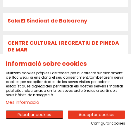
Sala El Sindicat de Balsareny
CENTRE CULTURAL I RECREATIU DE PINEDA
DE MAR
Informació sobre cookies
CENTRE MORAL I CULTURAL DEL POBLENOU
Utilitzem cookies pròpies i de tercers per al correcte funcionament
del lloc web, i si ens dona el seu consentiment, també farem servir
cookies per recopilar dades de les seves visites per obtenir
estadístiques agregades per millorar els nostres serveis i mostrar
publicitat relacionada amb les seves preferències a partir dels
SOCIETAT CULTURAL LA VICENTINA SANT
seus hàbits de navegació.
VICENÇ DELS HORTS
Més informació
Rebutjar cookies
Acceptar cookies
Configurar cookies
Sala Periferia Cimarronas