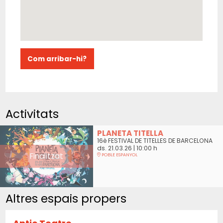
Com arribar-hi?
Activitats
PLANETA TITELLA
16è FESTIVAL DE TITELLES DE BARCELONA
ds. 21.03.26
|
10:00 h
Finalitzat
POBLE ESPANYOL
Altres espais propers