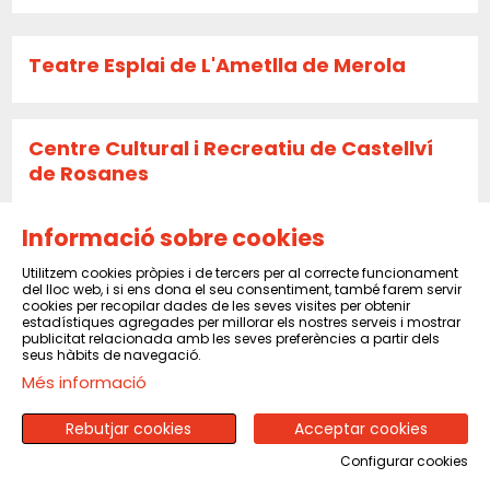
Teatre Esplai de L'Ametlla de Merola
Centre Cultural i Recreatiu de Castellví
de Rosanes
Informació sobre cookies
La Caldera
Utilitzem cookies pròpies i de tercers per al correcte funcionament
del lloc web, i si ens dona el seu consentiment, també farem servir
cookies per recopilar dades de les seves visites per obtenir
estadístiques agregades per millorar els nostres serveis i mostrar
publicitat relacionada amb les seves preferències a partir dels
Sala El Sindicat de Balsareny
seus hàbits de navegació.
Més informació
Rebutjar cookies
Acceptar cookies
CENTRE CULTURAL I RECREATIU DE PINEDA
DE MAR
Configurar cookies