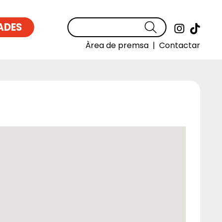
ADES
Cercar
Link a
Link
Àrea de premsa
|
Contactar