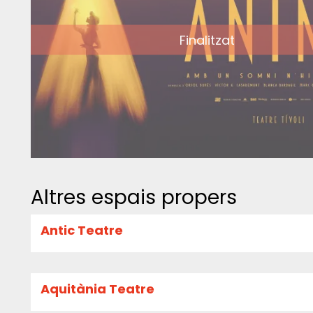
Finalitzat
Altres espais propers
Antic Teatre
Aquitània Teatre