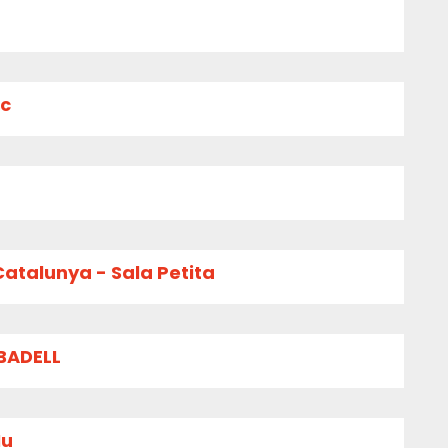
ïc
Catalunya - Sala Petita
BADELL
Nu