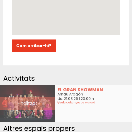
Com arribar-hi?
Activitats
EL GRAN SHOWMAN
Arnau Aragón
ds. 21.03.26
|
20:00 h
Finalitzat
Sala Cabanyes de Mataró
Altres espais propers