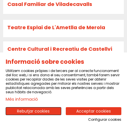
Casal Familiar de Viladecavalls
Teatre Esplai de L'Ametlla de Merola
Centre Cultural i Recreatiu de Castellví
de Rosanes
Informació sobre cookies
Utilitzem cookies pròpies i de tercers per al correcte funcionament
del lloc web, i si ens dona el seu consentiment, també farem servir
La Caldera
cookies per recopilar dades de les seves visites per obtenir
estadístiques agregades per millorar els nostres serveis i mostrar
publicitat relacionada amb les seves preferències a partir dels
seus hàbits de navegació.
Més informació
Sala El Sindicat de Balsareny
Rebutjar cookies
Acceptar cookies
Configurar cookies
CENTRE CULTURAL I RECREATIU DE PINEDA