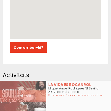
Com arribar-hi?
Activitats
LA VIDA ES ROCANROL
Miguel Ángel Rodríguez ‘El Sevilla’
ds. 21.03.26
|
20:00 h
Finalitzat
TEATRE MERCÈ RODOREDA DE SANT JOAN DESPÍ