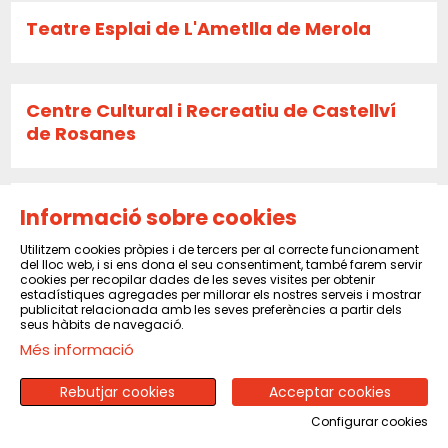
Teatre Esplai de L'Ametlla de Merola
Centre Cultural i Recreatiu de Castellví
de Rosanes
La Caldera
Informació sobre cookies
Utilitzem cookies pròpies i de tercers per al correcte funcionament
del lloc web, i si ens dona el seu consentiment, també farem servir
cookies per recopilar dades de les seves visites per obtenir
Sala El Sindicat de Balsareny
estadístiques agregades per millorar els nostres serveis i mostrar
publicitat relacionada amb les seves preferències a partir dels
seus hàbits de navegació.
Més informació
CENTRE CULTURAL I RECREATIU DE PINEDA
DE MAR
Rebutjar cookies
Acceptar cookies
Configurar cookies