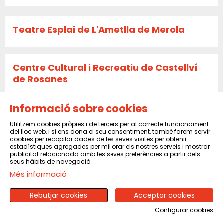
Teatre Esplai de L'Ametlla de Merola
Centre Cultural i Recreatiu de Castellví
de Rosanes
Informació sobre cookies
La Caldera
Utilitzem cookies pròpies i de tercers per al correcte funcionament
del lloc web, i si ens dona el seu consentiment, també farem servir
cookies per recopilar dades de les seves visites per obtenir
estadístiques agregades per millorar els nostres serveis i mostrar
publicitat relacionada amb les seves preferències a partir dels
Sala El Sindicat de Balsareny
seus hàbits de navegació.
Més informació
Rebutjar cookies
Acceptar cookies
CENTRE CULTURAL I RECREATIU DE PINEDA
DE MAR
Configurar cookies