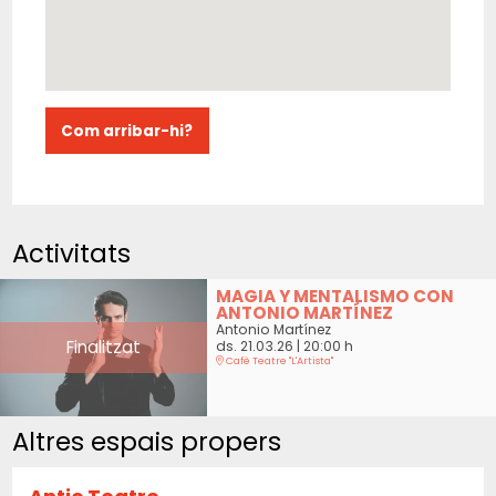
Com arribar-hi?
Activitats
MAGIA Y MENTALISMO CON
ANTONIO MARTÍNEZ
Antonio Martínez
Finalitzat
ds. 21.03.26
|
20:00 h
Cafè Teatre "L'Artista"
Altres espais propers