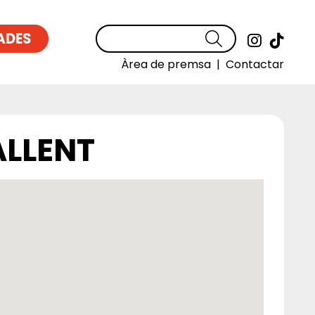
ADES
Cercar
Link a
Link
Àrea de premsa
|
Contactar
ALLENT