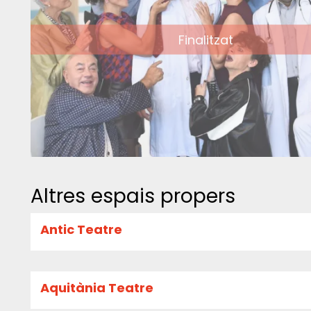
Finalitzat
Altres espais propers
Antic Teatre
Aquitània Teatre