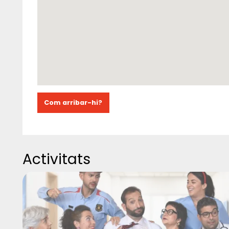
Com arribar-hi?
Activitats