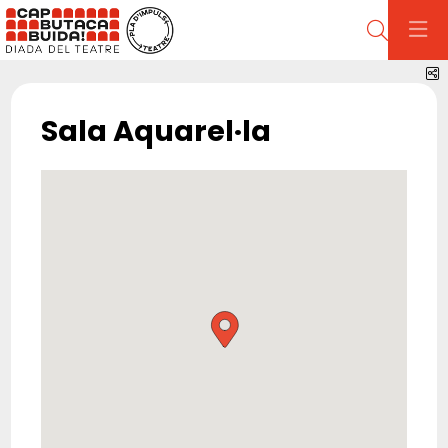
Cerca
C
Sala Aquarel·la