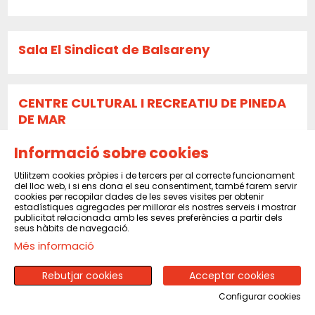
Sala El Sindicat de Balsareny
CENTRE CULTURAL I RECREATIU DE PINEDA
DE MAR
Informació sobre cookies
CENTRE MORAL I CULTURAL DEL POBLENOU
Utilitzem cookies pròpies i de tercers per al correcte funcionament
del lloc web, i si ens dona el seu consentiment, també farem servir
cookies per recopilar dades de les seves visites per obtenir
estadístiques agregades per millorar els nostres serveis i mostrar
publicitat relacionada amb les seves preferències a partir dels
SOCIETAT CULTURAL LA VICENTINA SANT
seus hàbits de navegació.
VICENÇ DELS HORTS
Més informació
Rebutjar cookies
Acceptar cookies
Configurar cookies
Sala Periferia Cimarronas