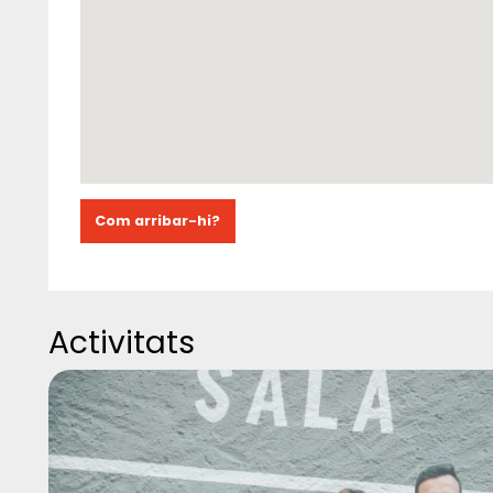
Com arribar-hi?
Activitats