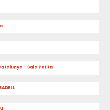
ïc
Catalunya - Sala Petita
BADELL
Nu