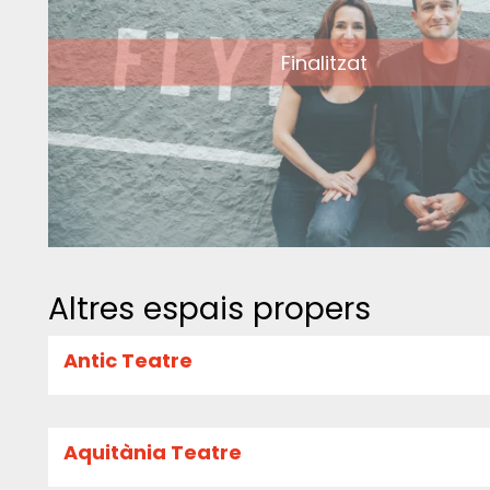
Finalitzat
Altres espais propers
Antic Teatre
Aquitània Teatre