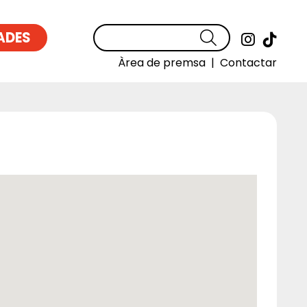
ADES
Cercar
Link a
Link
Àrea de premsa
|
Contactar