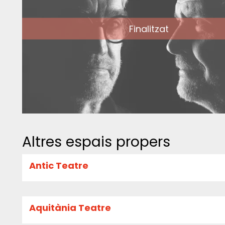
Finalitzat
Altres espais propers
Antic Teatre
Aquitània Teatre