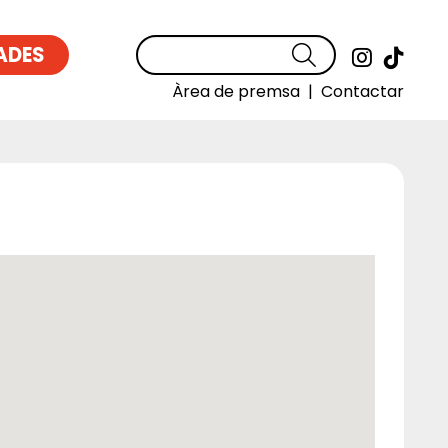
ADES
Cercar
Link a
Link
Àrea de premsa
|
Contactar