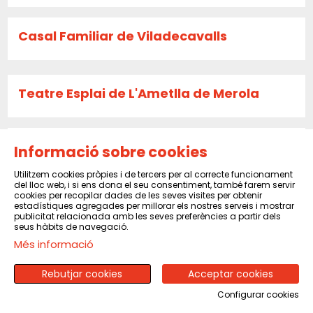
Casal Familiar de Viladecavalls
Teatre Esplai de L'Ametlla de Merola
Centre Cultural i Recreatiu de Castellví
Informació sobre cookies
de Rosanes
Utilitzem cookies pròpies i de tercers per al correcte funcionament
del lloc web, i si ens dona el seu consentiment, també farem servir
cookies per recopilar dades de les seves visites per obtenir
estadístiques agregades per millorar els nostres serveis i mostrar
publicitat relacionada amb les seves preferències a partir dels
La Caldera
seus hàbits de navegació.
Més informació
Sala El Sindicat de Balsareny
Rebutjar cookies
Acceptar cookies
Configurar cookies