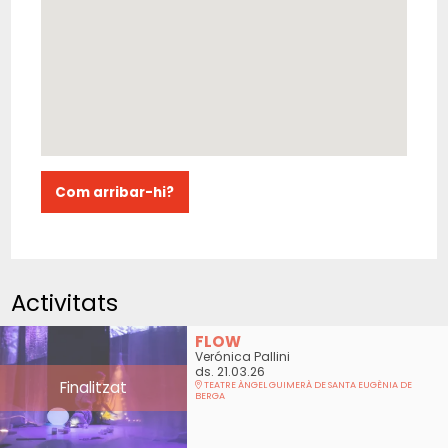
Com arribar-hi?
Activitats
FLOW
Verónica Pallini
ds. 21.03.26
Finalitzat
TEATRE ÀNGEL GUIMERÀ DE SANTA EUGÈNIA DE
BERGA