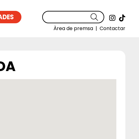
ADES
Cercar
Link a
Link
Àrea de premsa
|
Contactar
DA