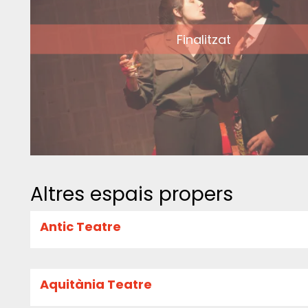
Finalitzat
Altres espais propers
Antic Teatre
Aquitània Teatre