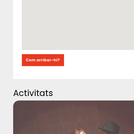
Com arribar-hi?
Activitats