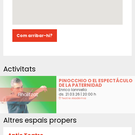
Com arribar-hi?
Activitats
PINOCCHIO O EL ESPECTÁCULO
DE LA PATERNIDAD
Enrico Ianniello
Finalitzat
ds. 21.03.26
|
20:00 h
Teatre Akadèmia
Altres espais propers