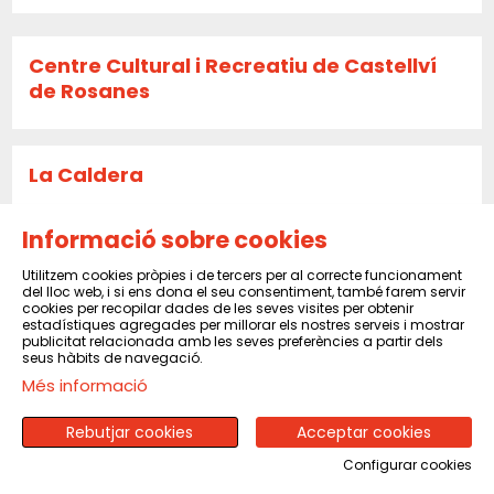
Centre Cultural i Recreatiu de Castellví
de Rosanes
La Caldera
Informació sobre cookies
Sala El Sindicat de Balsareny
Utilitzem cookies pròpies i de tercers per al correcte funcionament
del lloc web, i si ens dona el seu consentiment, també farem servir
cookies per recopilar dades de les seves visites per obtenir
estadístiques agregades per millorar els nostres serveis i mostrar
publicitat relacionada amb les seves preferències a partir dels
CENTRE CULTURAL I RECREATIU DE PINEDA
seus hàbits de navegació.
DE MAR
Més informació
Rebutjar cookies
Acceptar cookies
CENTRE MORAL I CULTURAL DEL POBLENOU
Configurar cookies