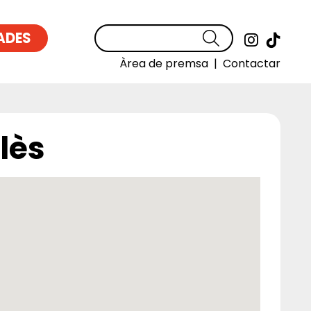
ADES
Cercar
Link a
Link
Àrea de premsa
|
Contactar
lès