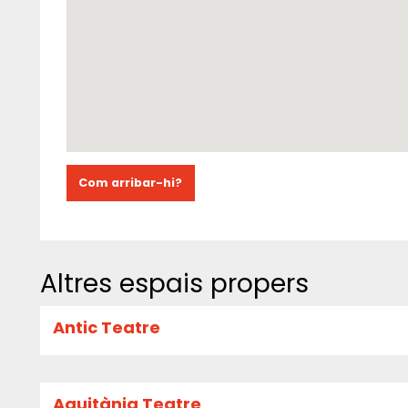
Com arribar-hi?
Altres espais propers
Antic Teatre
Aquitània Teatre