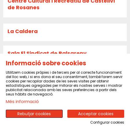
Centre Cultural i Recreatiu de Castellví
de Rosanes
La Caldera
Sala El Sindicat de Balsareny
Informació sobre cookies
Utilitzem cookies pròpies i de tercers per al correcte funcionament
CENTRE CULTURAL I RECREATIU DE PINEDA
del lloc web, i si ens dona el seu consentiment, també farem servir
cookies per recopilar dades de les seves visites per obtenir
DE MAR
estadístiques agregades per millorar els nostres serveis i mostrar
publicitat relacionada amb les seves preferències a partir dels
seus hàbits de navegació.
Més informació
CENTRE MORAL I CULTURAL DEL POBLENOU
Rebutjar cookies
Acceptar cookies
Configurar cookies
SOCIETAT CULTURAL LA VICENTINA SANT