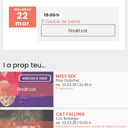
dissabte
22
19:00 h
Teatre de Sarrià
mar
Finalitzat
I a prop teu...
MISS SEX
Pilar Ordoñez
ds. 22.03.25
|
22:45 h
Finalitzat
Teatreneu
CAT FALLING
Cia. Botarga
ds. 22.03.25
|
19:00 h
Finalitzat
SOCIETAT CULTURAL SANT JAUME DE PREMIÀ DE DALT