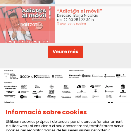
“Adict@s al móvil”
Direcció: Borja Nicolau
ds. 22.03.25
|
22:30 h
Finalitzat
Jove Teatre Regina
Veure més
Informació sobre cookies
Utilitzem cookies pròpies i de tercers per al correcte funcionament
del lloc web, i si ens dona el seu consentiment, també farem servir
Sitemap
|
Avís Legal
|
Política de privacitat
|
Contactar
cookies per recopilar dades de les seves visites per obtenir