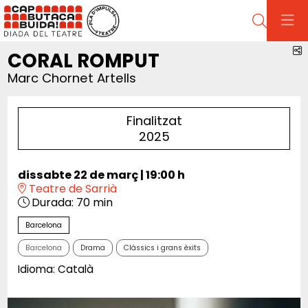
Cerca
C
CORAL ROMPUT
Marc Chornet Artells
Finalitzat
2025
dissabte 22 de març
|
19:00 h
Teatre de Sarrià
Durada:
70 min
Barcelona
Barcelona
Drama
Clàssics i grans èxits
Idioma: Català