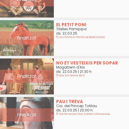
EL PETIT PONI
Titelles Pamipipa
ds. 22.03.25
Finalitzat
L'AUTÈNTICA TEATRE DE BARCELONA
NO ET VESTEIXIS PER SOPAR
Magatzem d'Ars
ds. 22.03.25
|
21:30 h
Finalitzat
Sala Ars Teatre BCN
PAU I TREVA
Cia. del Princep Totilau
ds. 22.03.25
|
20:00 h
Finalitzat
TEATRE MUNICIPAL ATENEU D'IGUALADA