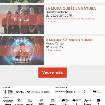
LA MUSA QUE ÉS LA NATURA
Quartet Adhara
ds. 22.03.25
|
20:15 h
Finalitzat
AMICS DE LES ARTS I JOVENTUTS MUSICALS DE
TERRASSA
HANGAR 52. MAGO YUNKE
Mago Yunke
ds. 22.03.25
Finalitzat
Teatre Apolo
Veure més