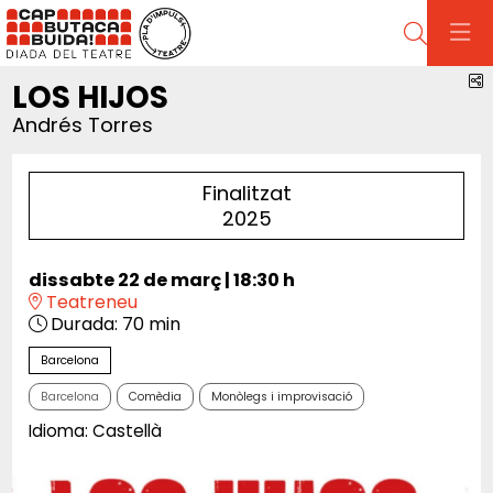
Cerca
C
LOS HIJOS
Andrés Torres
Finalitzat
2025
dissabte 22 de març
|
18:30 h
Teatreneu
Durada:
70 min
Barcelona
Barcelona
Comèdia
Monòlegs i improvisació
Idioma: Castellà