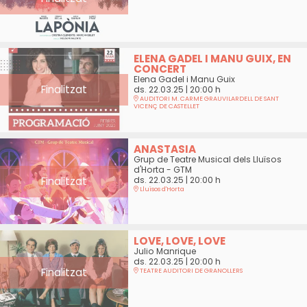
ELENA GADEL I MANU GUIX, EN
CONCERT
Elena Gadel i Manu Guix
Finalitzat
ds. 22.03.25
|
20:00 h
AUDITORI M. CARME GRAUVILARDELL DE SANT
VICENÇ DE CASTELLET
ANASTASIA
Grup de Teatre Musical dels Lluïsos
d'Horta - GTM
Finalitzat
ds. 22.03.25
|
20:00 h
Lluïsos d'Horta
LOVE, LOVE, LOVE
Julio Manrique
ds. 22.03.25
|
20:00 h
Finalitzat
TEATRE AUDITORI DE GRANOLLERS