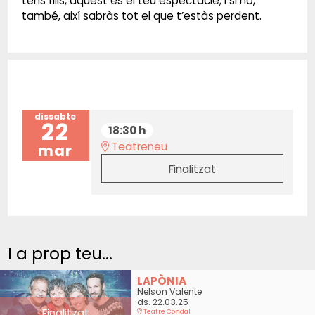
tens fills, aquest és el teu espectacle; i si no,
també, així sabràs tot el que t’estàs perdent.
dissabte
22
18:30 h
Teatreneu
mar
Finalitzat
I a prop teu...
LAPÒNIA
Nelson Valente
ds. 22.03.25
Finalitzat
Teatre Condal