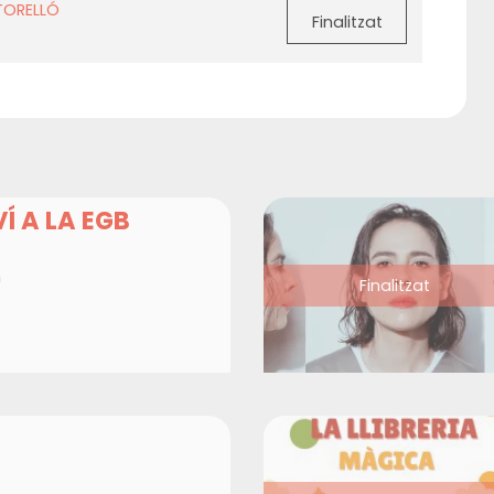
TORELLÓ
Finalitzat
Í A LA EGB
h
Finalitzat