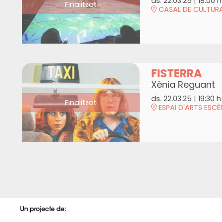
ds. 22.03.25
|
18:00 h
Finalitzat
CASAL DE CULTUR
FISTERRA
Xènia Reguant
ds. 22.03.25
|
19:30 h
Finalitzat
ESPAI D'ARTS ESCÈ