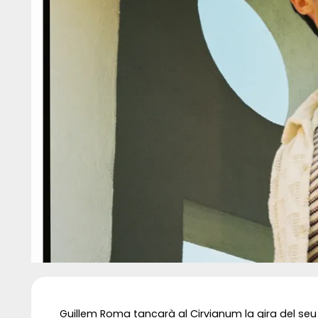
Diapositiva 1 de 1
Guillem Roma tancarà al Cirvianum la gira del se