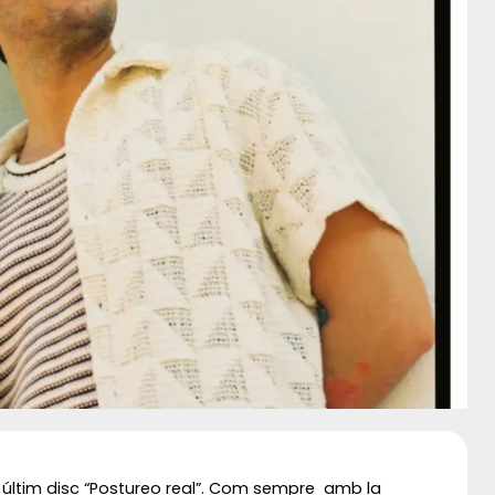
u últim disc “Postureo real”. Com sempre amb la