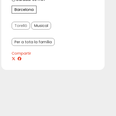
Barcelona
Torelló
Musical
Per a tota la família
Compartir