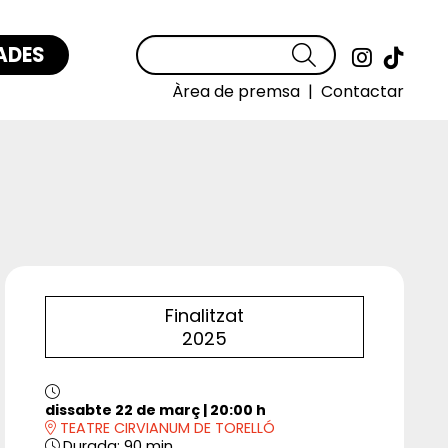
ADES
Cercar
Link a
Link
Àrea de premsa
|
Contactar
Finalitzat
2025
dissabte 22 de març
|
20:00 h
TEATRE CIRVIANUM DE TORELLÓ
Durada:
90 min