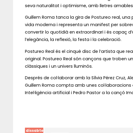
seva naturalitat i optimisme, amb lletres amables i
Guillem Roma tanca la gira de Postureo real, una
vida moderna i representa un manifest per sobrevi
convertir lo quotidià en extraordinari i és capaç
l’elegància, la reflexió, la festa i la celebració.
Postureo Real és el cinquè disc de l’artista que r
original. Postureo Real són cançons que troben un
clàssiques i un univers lluminós.
Després de col·laborar amb la Sílvia Pérez Cruz, 
Guillem Roma compta amb unes col·laboracions de 
Intel·ligència artificial i Pedro Pastor a la cançó Im
dissabte