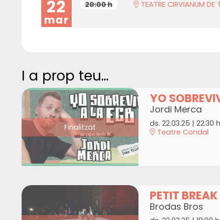
22
20:00 h
TEATRE CIRVIANUM DE 
mar
I a prop teu...
YO SOBREVIV
Jordi Merca
ds. 22.03.25
|
22:30 
Finalitzat
Teatre Condal
PETIT BREAK
Brodas Bros