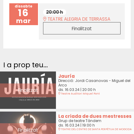
dissabte
16
20:00 h
TEATRE ALEGRIA DE TERRASSA
mar
Finalitzat
I a prop teu...
Jauría
Direcció: Jordi Casanovas - Miguel del
Arco
Finalitzat
ds. 16.03.24
|
20:00 h
Teatre Auditori Miquel Pont
La criada de dues mestresses
Grup de teatre Tàndem
ds. 16.03.24
|
19:00 h
Finalitzat
TEATRE DEL CENTRE DE SANTA PERPÈTUA DE MOGODA