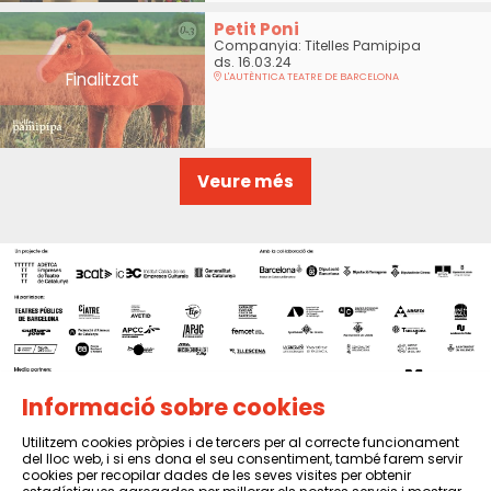
Petit Poni
Companyia: Titelles Pamipipa
ds. 16.03.24
Finalitzat
L'AUTÈNTICA TEATRE DE BARCELONA
Veure més
Informació sobre cookies
Utilitzem cookies pròpies i de tercers per al correcte funcionament
del lloc web, i si ens dona el seu consentiment, també farem servir
Sitemap
|
Avís Legal
|
Política de privacitat
|
Contactar
cookies per recopilar dades de les seves visites per obtenir