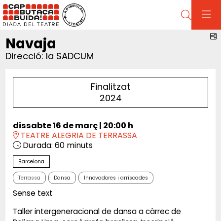
Cerca
C
Navaja
Direcció: la SADCUM
Finalitzat
2024
dissabte 16 de març
|
20:00 h
TEATRE ALEGRIA DE TERRASSA
Durada:
60 minuts
Barcelona
Terrassa
Dansa
Innovadores i arriscades
Sense text
Taller intergeneracional de dansa a càrrec de