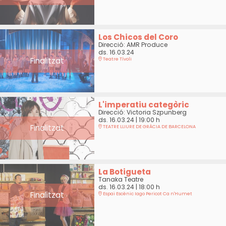
Los Chicos del Coro
Direcció: AMR Produce
ds. 16.03.24
Finalitzat
Teatre Tívoli
L'imperatiu categòric
Direcció: Victoria Szpunberg
ds. 16.03.24
|
19:00 h
Finalitzat
TEATRE LLIURE DE GRÀCIA DE BARCELONA
La Botigueta
Tanaka Teatre
ds. 16.03.24
|
18:00 h
Finalitzat
Espai Escènic Iago Pericot Ca n'Humet