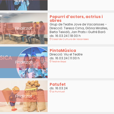
Popurri d’actors, actrius i
obres
Grup de Teatre Jove de Vacarisses -
Finalitzat
Direcció: Teresa Cima, Glòria Miralles,
Berta Teixidò, Jan Prats i Guifré Baró
ds. 16.03.24
|
18:00 h
Casal de Cultura de Vacarisses
PintaMúsica
Direcció: Viu el Teatre
ds. 16.03.24
|
11:00 h
Finalitzat
Teatre Goya
Patufet
ds. 16.03.24
La Puntual
Finalitzat