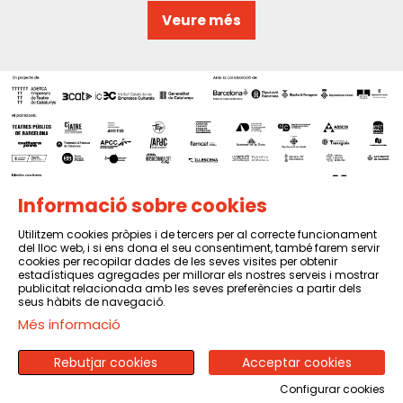
Veure més
Informació sobre cookies
Utilitzem cookies pròpies i de tercers per al correcte funcionament
del lloc web, i si ens dona el seu consentiment, també farem servir
Sitemap
|
Avís Legal
|
Política de privacitat
|
Contactar
cookies per recopilar dades de les seves visites per obtenir
estadístiques agregades per millorar els nostres serveis i mostrar
publicitat relacionada amb les seves preferències a partir dels
seus hàbits de navegació.
Més informació
Rebutjar cookies
Acceptar cookies
Configurar cookies