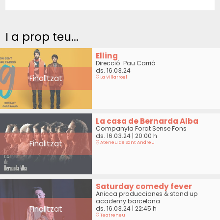
I a prop teu...
Elling
Direcció: Pau Carrió
ds. 16.03.24
Finalitzat
La Villarroel
La casa de Bernarda Alba
Companyia Forat Sense Fons
ds. 16.03.24
|
20:00 h
Finalitzat
Ateneu de Sant Andreu
Saturday comedy fever
Anicca producciones & stand up
academy barcelona
Finalitzat
ds. 16.03.24
|
22:45 h
Teatreneu