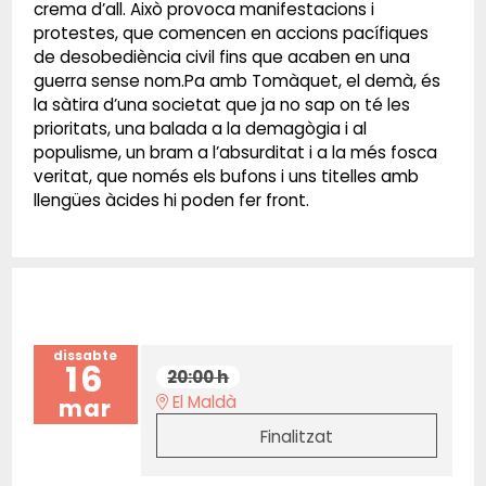
crema d’all. Això provoca manifestacions i
protestes, que comencen en accions pacífiques
de desobediència civil fins que acaben en una
guerra sense nom.Pa amb Tomàquet, el demà, és
la sàtira d’una societat que ja no sap on té les
prioritats, una balada a la demagògia i al
populisme, un bram a l’absurditat i a la més fosca
veritat, que només els bufons i uns titelles amb
llengües àcides hi poden fer front.
dissabte
16
20:00 h
El Maldà
mar
Finalitzat