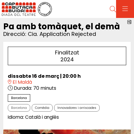
Cerca
C
Pa amb tomàquet, el demà
Direcció: Cia. Application Rejected
Finalitzat
2024
dissabte 16 de març
|
20:00 h
El Maldà
Durada:
70 minuts
Barcelona
Barcelona
Comèdia
Innovadores i arriscades
Idioma: Català i anglès