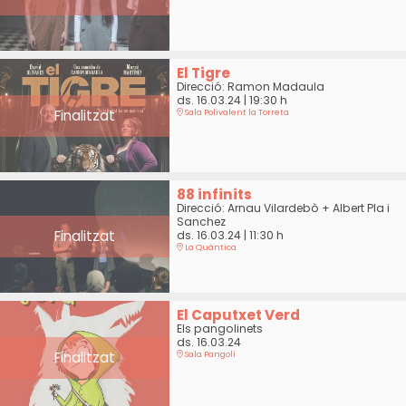
El Tigre
Direcció: Ramon Madaula
ds. 16.03.24
|
19:30 h
Finalitzat
Sala Polivalent la Torreta
88 infinits
Direcció: Arnau Vilardebò + Albert Pla i
Sanchez
Finalitzat
ds. 16.03.24
|
11:30 h
La Quàntica
El Caputxet Verd
Els pangolinets
ds. 16.03.24
Finalitzat
Sala Pangolí