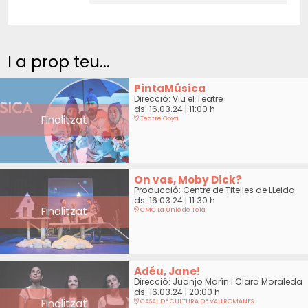
I a prop teu...
PintaMúsica
Direcció: Viu el Teatre
ds. 16.03.24
|
11:00 h
Finalitzat
Teatre Goya
On vas, Moby Dick?
Producció: Centre de Titelles de LLeida
ds. 16.03.24
|
11:30 h
Finalitzat
CMC La Unió de Teià
Adéu, Jane!
Direcció: Juanjo Marín i Clara Moraleda
ds. 16.03.24
|
20:00 h
Finalitzat
CASAL DE CULTURA DE VALLROMANES