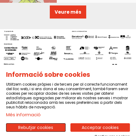
Veure més
Informació sobre cookies
Utilitzem cookies pròpies i de tercers per al correcte funcionament
del lloc web, i si ens dona el seu consentiment, també farem servir
Sitemap
|
Avís Legal
|
Política de privacitat
|
Contactar
cookies per recopilar dades de les seves visites per obtenir
estadístiques agregades per millorar els nostres serveis i mostrar
publicitat relacionada amb les seves preferències a partir dels
seus hàbits de navegació.
Més informació
Rebutjar cookies
Acceptar cookies