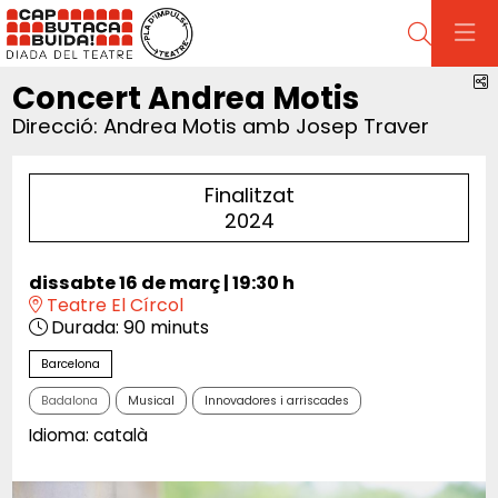
Cerca
C
Concert Andrea Motis
Direcció: Andrea Motis amb Josep Traver
Finalitzat
2024
dissabte 16 de març
|
19:30 h
Teatre El Círcol
Durada:
90 minuts
Barcelona
Badalona
Musical
Innovadores i arriscades
Idioma: català