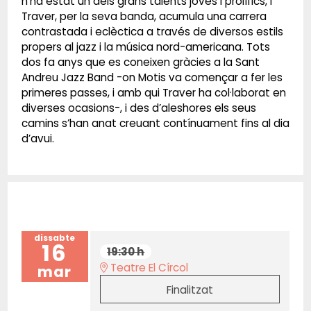
n’ha estat un dels grans talents joves i prolífics, i
Traver, per la seva banda, acumula una carrera
contrastada i eclèctica a través de diversos estils
propers al jazz i la música nord-americana. Tots
dos fa anys que es coneixen gràcies a la Sant
Andreu Jazz Band -on Motis va començar a fer les
primeres passes, i amb qui Traver ha col·laborat en
diverses ocasions-, i des d’aleshores els seus
camins s’han anat creuant contínuament fins al dia
d’avui.
dissabte
16
19:30 h
Teatre El Círcol
mar
Finalitzat