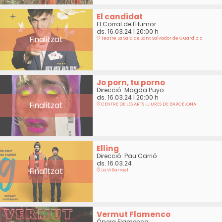
El candidat
El Corral de l'Humor
ds. 16.03.24
|
20:00 h
Finalitzat
Teatre La Sala de Sant Salvador de Guardiola
Jo porn, tu porno
Direcció: Magda Puyo
ds. 16.03.24
|
20:00 h
Finalitzat
CENTRE DE LES ARTS LLIURES DE BARCELONA
Elling
Direcció: Pau Carrió
ds. 16.03.24
Finalitzat
La Villarroel
Vermut Flamenco
Ópera Flamenca