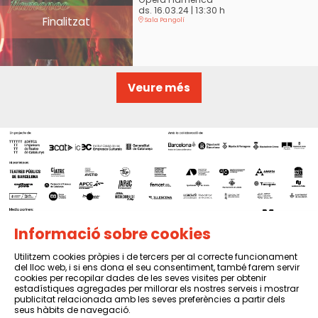
ds. 16.03.24
|
13:30 h
Finalitzat
Sala Pangolí
Veure més
Informació sobre cookies
Utilitzem cookies pròpies i de tercers per al correcte funcionament
del lloc web, i si ens dona el seu consentiment, també farem servir
Sitemap
|
Avís Legal
|
Política de privacitat
|
Contactar
cookies per recopilar dades de les seves visites per obtenir
estadístiques agregades per millorar els nostres serveis i mostrar
publicitat relacionada amb les seves preferències a partir dels
seus hàbits de navegació.