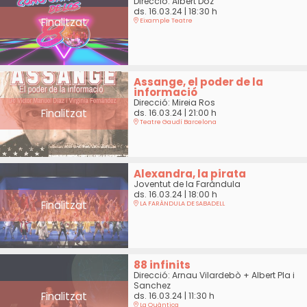
Direcció: Albert Doz
ds. 16.03.24
|
18:30 h
Finalitzat
Eixample Teatre
Assange, el poder de la
informació
Direcció: Mireia Ros
Finalitzat
ds. 16.03.24
|
21:00 h
Teatre Gaudí Barcelona
Alexandra, la pirata
Joventut de la Faràndula
ds. 16.03.24
|
18:00 h
Finalitzat
LA FARÀNDULA DE SABADELL
88 infinits
Direcció: Arnau Vilardebò + Albert Pla i
Sanchez
Finalitzat
ds. 16.03.24
|
11:30 h
La Quàntica