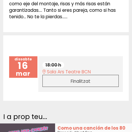
como eje del montaje, risas y más risas están
garantizadas…. Tanto si eres pareja, como si has
tenido… No te la pierdas……
dissabte
16
18:00 h
Sala Ars Teatre BCN
mar
Finalitzat
I a prop teu...
Como una canción de los 80