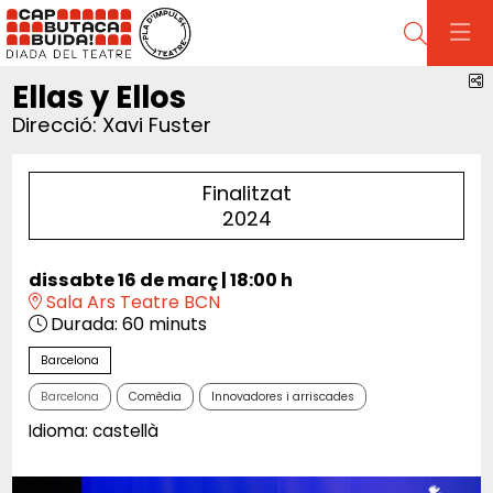
Cerca
C
Ellas y Ellos
Direcció: Xavi Fuster
Finalitzat
2024
dissabte 16 de març
|
18:00 h
Sala Ars Teatre BCN
Durada:
60 minuts
Barcelona
Barcelona
Comèdia
Innovadores i arriscades
Idioma: castellà