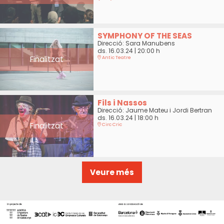
SYMPHONY OF THE SEAS
Direcció: Sara Manubens
ds. 16.03.24
|
20:00 h
Finalitzat
Antic Teatre
Fils i Nassos
Direcció: Jaume Mateu i Jordi Bertran
ds. 16.03.24
|
18:00 h
Finalitzat
Circ Cric
Veure més