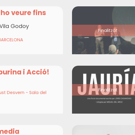
-ho veure fins
 Vila Godoy
Finalitzat
 BARCELONA
purina i Acció!
Finalitzat
st Desvern - Sala del
media