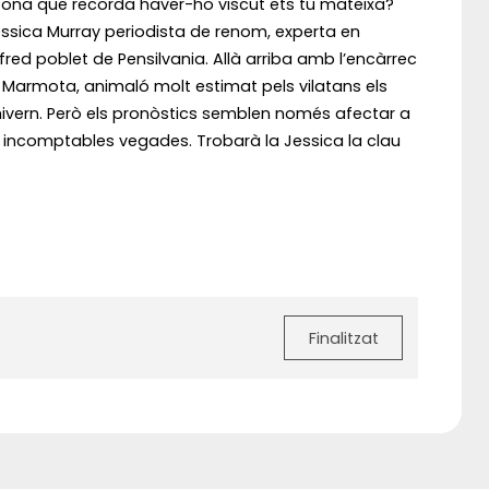
ersona que recorda haver-ho viscut ets tu mateixa?
essica Murray periodista de renom, experta en
red poblet de Pensilvania. Allà arriba amb l’encàrrec
la Marmota, animaló molt estimat pels vilatans els
l’hivern. Però els pronòstics semblen només afectar a
ia incomptables vegades. Trobarà la Jessica la clau
Finalitzat