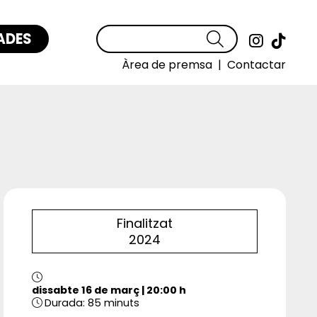
ADES
Cercar
Link a
Link
Àrea de premsa
|
Contactar
Finalitzat
2024
dissabte 16 de març
|
20:00 h
Durada:
85 minuts