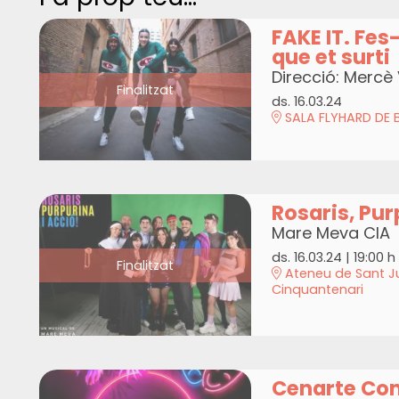
FAKE IT. Fes
que et surti
Direcció: Mercè
Finalitzat
ds. 16.03.24
SALA FLYHARD DE
Rosaris, Pur
Mare Meva CIA
ds. 16.03.24
|
19:00 h
Finalitzat
Ateneu de Sant Ju
Cinquantenari
Cenarte Co