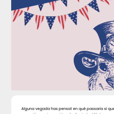
Diapositiva 1 de 1
Alguna vegada has pensat en què passaria si que