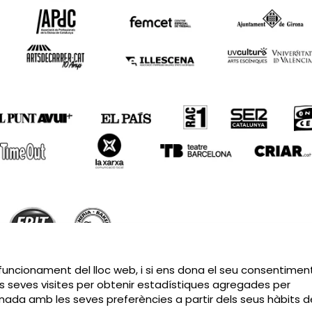
Sitemap
|
Avís Legal
|
Política de privacitat
|
Contactar
 funcionament del lloc web, i si ens dona el seu consentiment
s seves visites per obtenir estadístiques agregades per
cionada amb les seves preferències a partir dels seus hàbits d