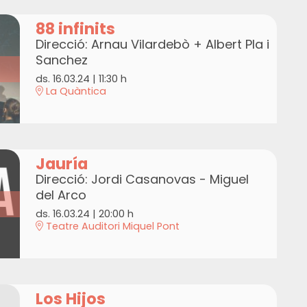
88 infinits
Direcció: Arnau Vilardebò + Albert Pla i
Sanchez
ds. 16.03.24
|
11:30 h
La Quàntica
Jauría
Direcció: Jordi Casanovas - Miguel
del Arco
ds. 16.03.24
|
20:00 h
Teatre Auditori Miquel Pont
Los Hijos