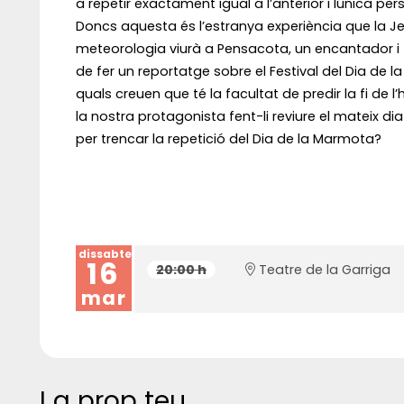
a repetir exactament igual a l’anterior i lúnica p
Doncs aquesta és l’estranya experiència que la J
meteorologia viurà a Pensacota, un encantador i f
de fer un reportatge sobre el Festival del Dia de 
quals creuen que té la facultat de predir la fi de 
la nostra protagonista fent-li reviure el mateix d
per trencar la repetició del Dia de la Marmota?
dissabte
16
20:00 h
Teatre de la Garriga
mar
I a prop teu...