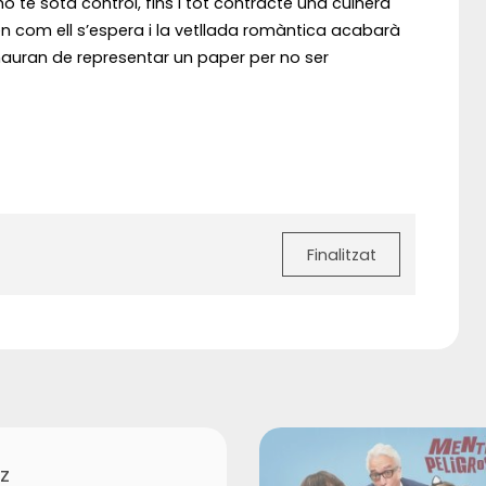
o té sota control, fins i tot contracte una cuinera
rten com ell s’espera i la vetllada romàntica acabarà
hauran de representar un paper per no ser
Finalitzat
z