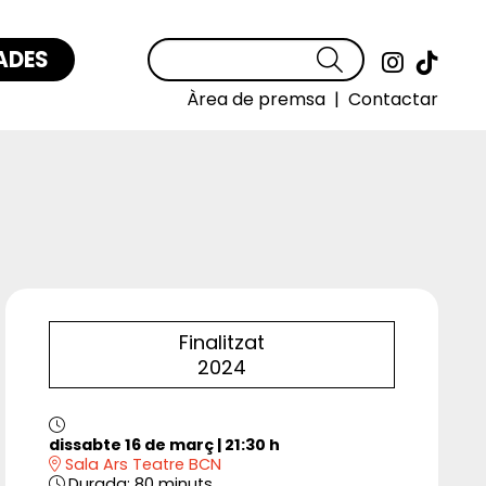
ADES
Cercar
Link a
Link
Àrea de premsa
|
Contactar
Finalitzat
2024
dissabte 16 de març
|
21:30 h
Sala Ars Teatre BCN
Durada:
80 minuts