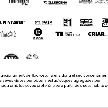
Sitemap
|
Avís Legal
|
Política de privacitat
|
Contactar
 funcionament del lloc web, i si ens dona el seu consentiment
s seves visites per obtenir estadístiques agregades per
cionada amb les seves preferències a partir dels seus hàbits d