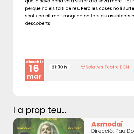
que la seva dona va a visitar a la seva mare. Tot h
perquè no els falti de res. Però les coses no li su
sent una nit molt moguda on tots els assistents 
descoberts!
dissabte
16
21:30 h
Sala Ars Teatre BCN
mar
I a prop teu...
Asmodai
Direcció: Pau Do