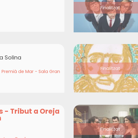
Finalitzat
la Solina
Finalitzat
e Premià de Mar - Sala Gran
 - Tribut a Oreja
h
Finalitzat