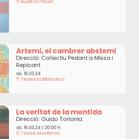
Auditori Fòrum
Artemi, el cambrer abstemi
Direcció: Col·lectiu Pedant a Missa i
Repicant
ds. 16.03.24
Teatre la Biblioteca
La veritat de la mentida
Direcció: Guido Torlonia
ds. 16.03.24
|
20:00 h
Teatre Akadèmia