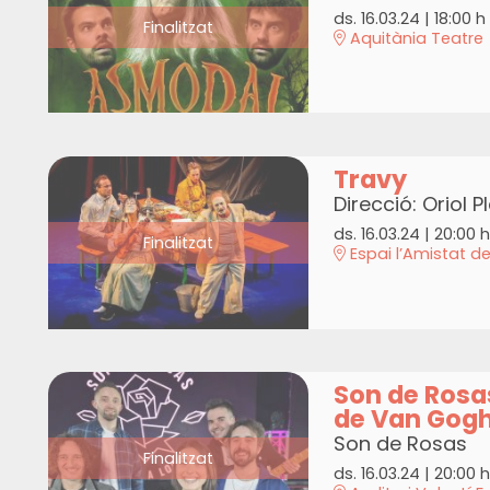
ds. 16.03.24
|
18:00 h
Finalitzat
Aquitània Teatre
Travy
Direcció: Oriol P
ds. 16.03.24
|
20:00 h
Finalitzat
Espai l’Amistat d
Son de Rosas
de Van Gog
Son de Rosas
Finalitzat
ds. 16.03.24
|
20:00 h