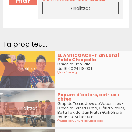
mar
Finalitzat
I a prop teu...
EL ANTICOACH-Tian Lara i
Pablo Chiapella
Direcció: Tian Lara
Finalitzat
ds. 16.03.24
|
18:00 h
Espai Maragall
Popurri d’actors, actrius i
obres
Grup de Teatre Jove de Vacarisses -
Finalitzat
Direcció: Teresa Cima, Glòria Miralles,
Berta Teixidò, Jan Prats i Guifré Baró
ds. 16.03.24
|
18:00 h
Casal de Cultura de Vacarisses