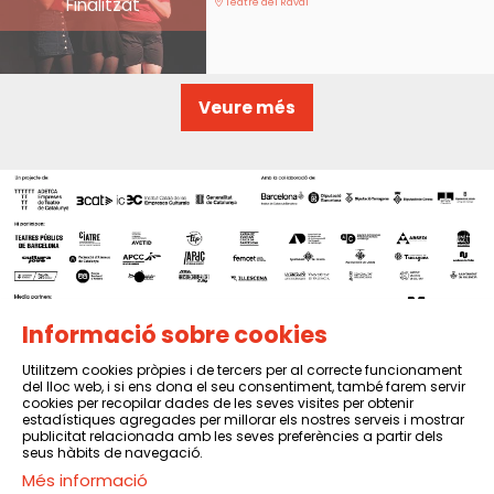
Finalitzat
Teatre del Raval
Veure més
Informació sobre cookies
Utilitzem cookies pròpies i de tercers per al correcte funcionament
del lloc web, i si ens dona el seu consentiment, també farem servir
Sitemap
|
Avís Legal
|
Política de privacitat
|
Contactar
cookies per recopilar dades de les seves visites per obtenir
estadístiques agregades per millorar els nostres serveis i mostrar
publicitat relacionada amb les seves preferències a partir dels
seus hàbits de navegació.
Més informació