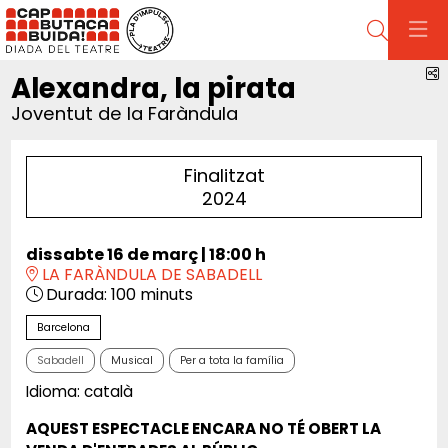
Cerca
C
Alexandra, la pirata
Joventut de la Faràndula
Finalitzat
2024
dissabte 16 de març
|
18:00 h
LA FARÀNDULA DE SABADELL
Durada:
100 minuts
Barcelona
Sabadell
Musical
Per a tota la família
Idioma: català
AQUEST ESPECTACLE ENCARA NO TÉ OBERT LA