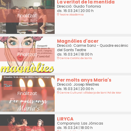
La veritat de la mentida
Direcció: Guido Torlonia
ds. 16.03.24
|
20:00 h
Finalitzat
Teatre Akadèmia
Magnòlies d'acer
Direcció: Carme Sanz - Quadre escènic
del Sants Teatre
Finalitzat
ds. 16.03.24
|
18:00 h
Centre Catòlic de Sants
Per molts anys Maria's
Direcció: Josep Mestres
ds. 16.03.24
|
20:00 h
Finalitzat
Centre Cultural i d'Esbarjo de Sant Pol de Mar
LIRYCA
Companyia: Las Jónicas
ds. 16.03.24
|
18:00 h