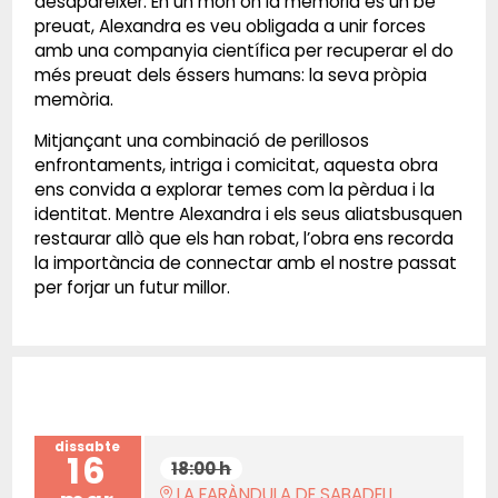
desaparèixer. En un món on la memòria és un bé
preuat, Alexandra es veu obligada a unir forces
amb una companyia científica per recuperar el do
més preuat dels éssers humans: la seva pròpia
memòria.
Mitjançant una combinació de perillosos
enfrontaments, intriga i comicitat, aquesta obra
ens convida a explorar temes com la pèrdua i la
identitat. Mentre Alexandra i els seus aliatsbusquen
restaurar allò que els han robat, l’obra ens recorda
la importància de connectar amb el nostre passat
per forjar un futur millor.
dissabte
16
18:00 h
LA FARÀNDULA DE SABADELL