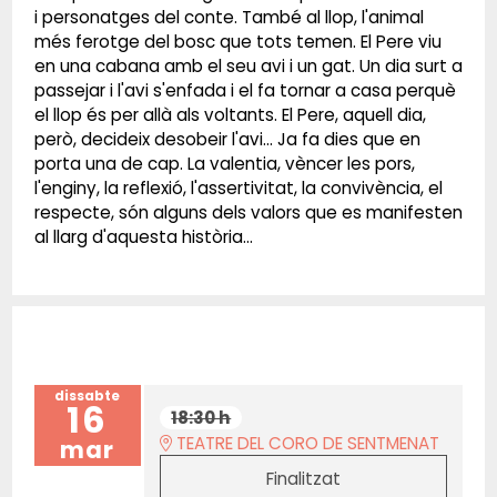
i personatges del conte. També al llop, l'animal
més ferotge del bosc que tots temen. El Pere viu
en una cabana amb el seu avi i un gat. Un dia surt a
passejar i l'avi s'enfada i el fa tornar a casa perquè
el llop és per allà als voltants. El Pere, aquell dia,
però, decideix desobeir l'avi... Ja fa dies que en
porta una de cap. La valentia, vèncer les pors,
l'enginy, la reflexió, l'assertivitat, la convivència, el
respecte, són alguns dels valors que es manifesten
al llarg d'aquesta història...
dissabte
16
18:30 h
TEATRE DEL CORO DE SENTMENAT
mar
Finalitzat