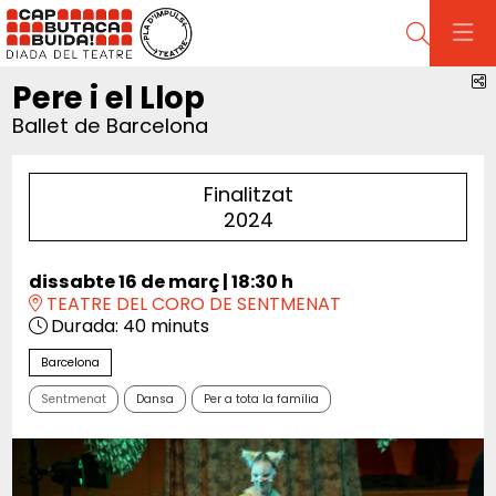
Cerca
C
Pere i el Llop
Ballet de Barcelona
Finalitzat
2024
dissabte 16 de març
|
18:30 h
TEATRE DEL CORO DE SENTMENAT
Durada:
40 minuts
Barcelona
Sentmenat
Dansa
Per a tota la família