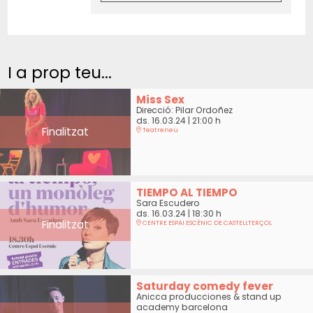
I a prop teu...
Miss Sex
Direcció: Pilar Ordoñez
ds. 16.03.24
|
21:00 h
Finalitzat
Teatreneu
TIEMPO AL TIEMPO
Sara Escudero
ds. 16.03.24
|
18:30 h
Finalitzat
CENTRE ESPAI ESCÈNIC DE CASTELLTERÇOL
Saturday comedy fever
Anicca producciones & stand up
academy barcelona