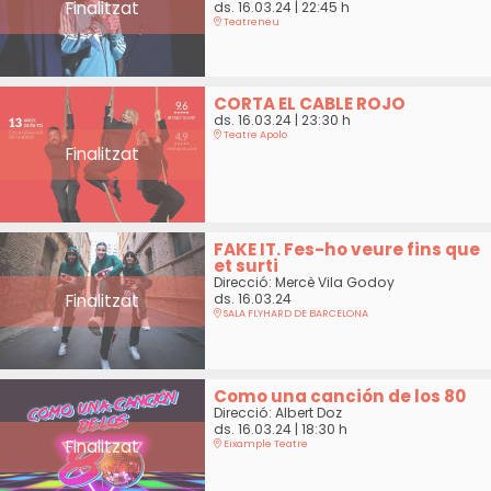
Finalitzat
ds. 16.03.24
|
22:45 h
Teatreneu
CORTA EL CABLE ROJO
ds. 16.03.24
|
23:30 h
Teatre Apolo
Finalitzat
FAKE IT. Fes-ho veure fins que
et surti
Direcció: Mercè Vila Godoy
Finalitzat
ds. 16.03.24
SALA FLYHARD DE BARCELONA
Como una canción de los 80
Direcció: Albert Doz
ds. 16.03.24
|
18:30 h
Finalitzat
Eixample Teatre