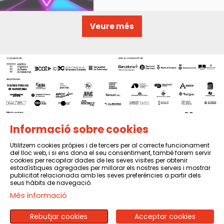
Veure més
Informació sobre cookies
Utilitzem cookies pròpies i de tercers per al correcte funcionament
del lloc web, i si ens dona el seu consentiment, també farem servir
Sitemap
|
Avís Legal
|
Política de privacitat
|
Contactar
cookies per recopilar dades de les seves visites per obtenir
estadístiques agregades per millorar els nostres serveis i mostrar
publicitat relacionada amb les seves preferències a partir dels
seus hàbits de navegació.
Més informació
Rebutjar cookies
Acceptar cookies