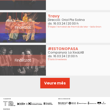
Travy
Direcció: Oriol Pla Solina
ds. 16.03.24
|
20:00 h
Finalitzat
Espai l’Amistat de Premià de Mar - Sala Gran
#ESTONOPASA
Companyia: La XixaLAB
ds. 16.03.24
|
21:00 h
Finalitzat
Sala Sinestesia
Veure més