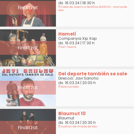
ds. 16.03.24
|
18:30 h
Finalitzat
Casal de Joventut Seràfica SERÀFICS - Arenys de
Mar
Hamelí
Companyia Xip Xap
ds. 16.03.24
|
17:30 h
Finalitzat
SAT! Teatre
Del deporte también se sale
Direcció: Javi Sancho
ds. 16.03.24
|
20:00 h
Finalitzat
Sala Cal Soler
Blaumut 10
Blaumut
ds. 16.03.24
|
20:30 h
Finalitzat
Auditori de Pineda de Mar