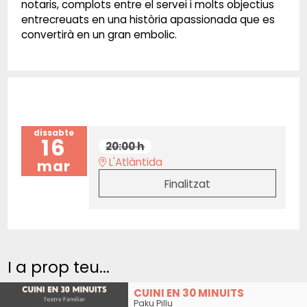
notaris, complots entre el servei i molts objectius
entrecreuats en una història apassionada que es
convertirà en un gran embolic.
dissabte
16
20:00 h
L'Atlàntida
mar
Finalitzat
I a prop teu...
CUINI EN 30 MINUITS
Paku Pillu