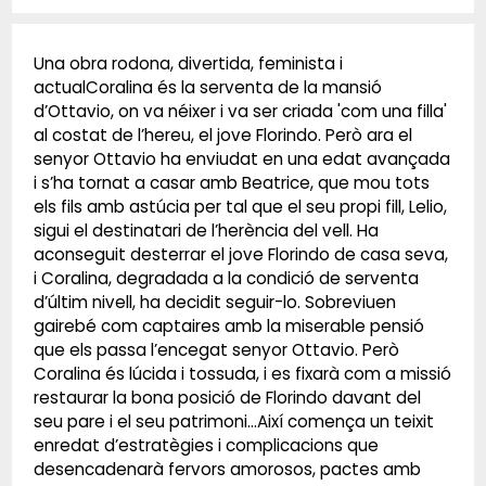
Una obra rodona, divertida, feminista i
actualCoralina és la serventa de la mansió
d’Ottavio, on va néixer i va ser criada 'com una filla'
al costat de l’hereu, el jove Florindo. Però ara el
senyor Ottavio ha enviudat en una edat avançada
i s’ha tornat a casar amb Beatrice, que mou tots
els fils amb astúcia per tal que el seu propi fill, Lelio,
sigui el destinatari de l’herència del vell. Ha
aconseguit desterrar el jove Florindo de casa seva,
i Coralina, degradada a la condició de serventa
d’últim nivell, ha decidit seguir-lo. Sobreviuen
gairebé com captaires amb la miserable pensió
que els passa l’encegat senyor Ottavio. Però
Coralina és lúcida i tossuda, i es fixarà com a missió
restaurar la bona posició de Florindo davant del
seu pare i el seu patrimoni…Així comença un teixit
enredat d’estratègies i complicacions que
desencadenarà fervors amorosos, pactes amb