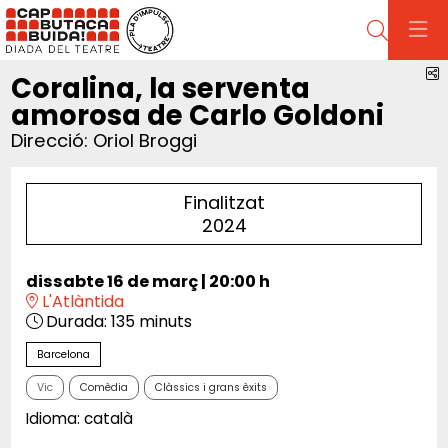
Cerca
C
Coralina, la serventa
amorosa de Carlo Goldoni
Direcció: Oriol Broggi
Finalitzat
2024
dissabte 16 de març
|
20:00 h
L'Atlàntida
Durada:
135 minuts
Barcelona
Vic
Comèdia
Clàssics i grans èxits
Idioma: català