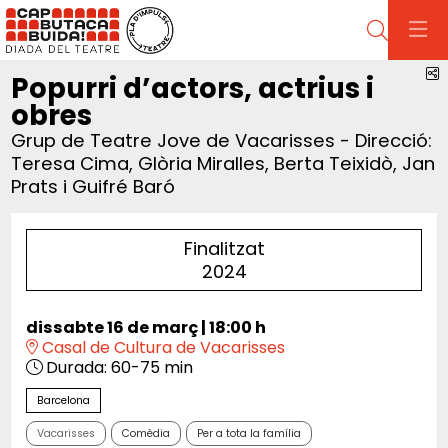
Cerca
C
Popurri d’actors, actrius i
obres
Grup de Teatre Jove de Vacarisses - Direcció:
Teresa Cima, Glòria Miralles, Berta Teixidò, Jan
Prats i Guifré Baró
Finalitzat
2024
dissabte 16 de març
|
18:00 h
Casal de Cultura de Vacarisses
Durada:
60-75 min
Barcelona
Vacarisses
Comèdia
Per a tota la família