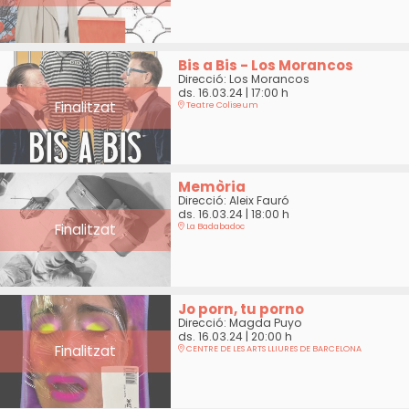
Bis a Bis - Los Morancos
Direcció: Los Morancos
ds. 16.03.24
|
17:00 h
Finalitzat
Teatre Coliseum
Memòria
Direcció: Aleix Fauró
ds. 16.03.24
|
18:00 h
Finalitzat
La Badabadoc
Jo porn, tu porno
Direcció: Magda Puyo
ds. 16.03.24
|
20:00 h
Finalitzat
CENTRE DE LES ARTS LLIURES DE BARCELONA