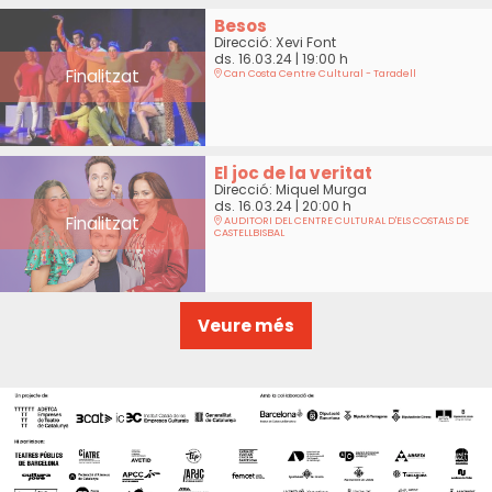
Besos
Direcció: Xevi Font
ds. 16.03.24
|
19:00 h
Finalitzat
Can Costa Centre Cultural - Taradell
El joc de la veritat
Direcció: Miquel Murga
ds. 16.03.24
|
20:00 h
Finalitzat
AUDITORI DEL CENTRE CULTURAL D'ELS COSTALS DE
CASTELLBISBAL
Veure més