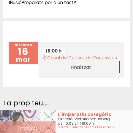
Il·lusióPreparats per a un tast?
dissabte
16
18:00 h
Casal de Cultura de Vacarisses
mar
Finalitzat
I a prop teu...
L'imperatiu categòric
Direcció: Victoria Szpunberg
ds. 16.03.24
|
19:00 h
Finalitzat
TEATRE LLIURE DE GRÀCIA DE BARCELONA