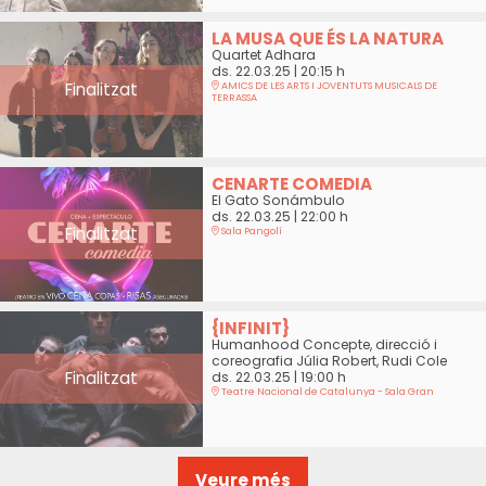
LA MUSA QUE ÉS LA NATURA
Quartet Adhara
ds. 22.03.25
|
20:15 h
Finalitzat
AMICS DE LES ARTS I JOVENTUTS MUSICALS DE
TERRASSA
CENARTE COMEDIA
El Gato Sonámbulo
ds. 22.03.25
|
22:00 h
Finalitzat
Sala Pangolí
{INFINIT}
Humanhood Concepte, direcció i
coreografia Júlia Robert, Rudi Cole
Finalitzat
ds. 22.03.25
|
19:00 h
Teatre Nacional de Catalunya - Sala Gran
Veure més