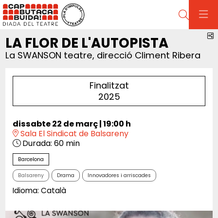
Cerca
C
LA FLOR DE L'AUTOPISTA
La SWANSON teatre, direcció Climent Ribera
Finalitzat
2025
dissabte 22 de març
|
19:00 h
Sala El Sindicat de Balsareny
Durada:
60 min
Barcelona
Balsareny
Drama
Innovadores i arriscades
Idioma: Català