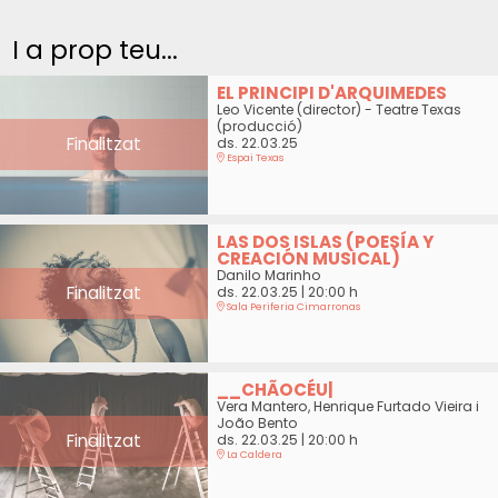
I a prop teu...
EL PRINCIPI D'ARQUIMEDES
Leo Vicente (director) - Teatre Texas
(producció)
Finalitzat
ds. 22.03.25
Espai Texas
LAS DOS ISLAS (POESÍA Y
CREACIÓN MUSICAL)
Danilo Marinho
Finalitzat
ds. 22.03.25
|
20:00 h
Sala Periferia Cimarronas
__CHÃOCÉU|
Vera Mantero, Henrique Furtado Vieira i
João Bento
Finalitzat
ds. 22.03.25
|
20:00 h
La Caldera