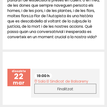
parlaran de lesdecisions preses en calent o en fred,
de les dones que sempre naveguen persota els
homes, i de les pors, i de les plantes, i de les flors,
moltes flors.La Flor de l’Autopista és una història
que es descabdella al voltant de la culpa,de la
justícia, de la mort i de les nostres accions. Què
passa quan una conversatrivial i inesperada es
converteix en un moment crucial a la nostra vida?
dissabte
22
19:00 h
Sala El Sindicat de Balsareny
mar
Finalitzat