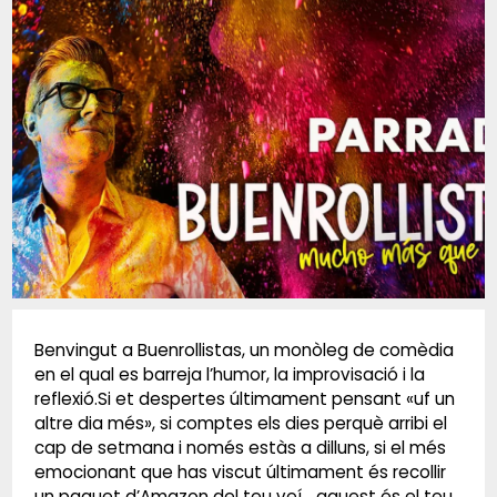
Diapositiva 1 de 1
Benvingut a Buenrollistas, un monòleg de comèdia
en el qual es barreja l’humor, la improvisació i la
reflexió.Si et despertes últimament pensant «uf un
altre dia més», si comptes els dies perquè arribi el
cap de setmana i només estàs a dilluns, si el més
emocionant que has viscut últimament és recollir
un paquet d’Amazon del teu veí… aquest és el teu