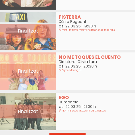
FISTERRA
Xènia Reguant
ds. 22.03.25
|
19:30 h
Finalitzat
ESPAI D'ARTS ESCÈNIQUES CASAL D'ALELLA
NO ME TOQUES EL CUENTO
Directora: Olivia Lara
ds. 22.03.25
|
20:30 h
Finalitzat
Espai Maragall
EGO
Humancia
ds. 22.03.25
|
21:00 h
Finalitzat
TEATRE SALA MOZART DE CALELLA