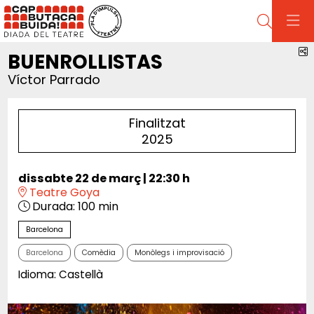
Cerca
C
BUENROLLISTAS
Víctor Parrado
Finalitzat
2025
dissabte 22 de març
|
22:30 h
Teatre Goya
Durada:
100 min
Barcelona
Barcelona
Comèdia
Monòlegs i improvisació
Idioma: Castellà