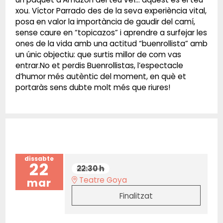
xou. Víctor Parrado des de la seva experiència vital,
posa en valor la importància de gaudir del camí,
sense caure en “topicazos” i aprendre a surfejar les
ones de la vida amb una actitud “buenrollista” amb
un únic objectiu: que surtis millor de com vas
entrar.No et perdis Buenrollistas, l’espectacle
d’humor més autèntic del moment, en què et
portaràs sens dubte molt més que riures!
dissabte
22
22:30 h
Teatre Goya
mar
Finalitzat