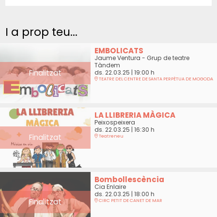
I a prop teu...
EMBOLICATS
Jaume Ventura - Grup de teatre
Tàndem
Finalitzat
ds. 22.03.25
|
19:00 h
TEATRE DEL CENTRE DE SANTA PERPÈTUA DE MOGODA
LA LLIBRERIA MÀGICA
Peixospeixera
ds. 22.03.25
|
16:30 h
Finalitzat
Teatreneu
Bombollescència
Cia Enlaire
ds. 22.03.25
|
18:00 h
Finalitzat
CIRC PETIT DE CANET DE MAR