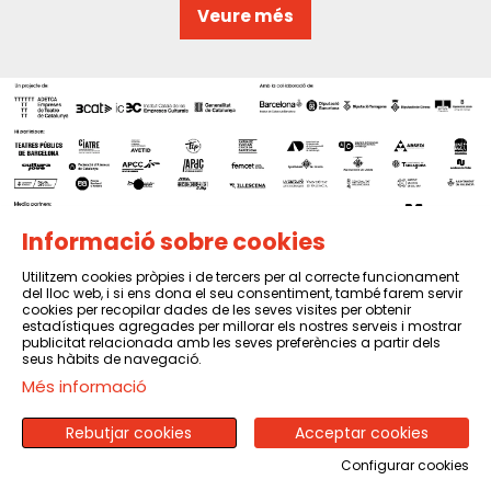
Veure més
Informació sobre cookies
Utilitzem cookies pròpies i de tercers per al correcte funcionament
del lloc web, i si ens dona el seu consentiment, també farem servir
Sitemap
|
Avís Legal
|
Política de privacitat
|
Contactar
cookies per recopilar dades de les seves visites per obtenir
estadístiques agregades per millorar els nostres serveis i mostrar
publicitat relacionada amb les seves preferències a partir dels
seus hàbits de navegació.
Més informació
Rebutjar cookies
Acceptar cookies
Configurar cookies