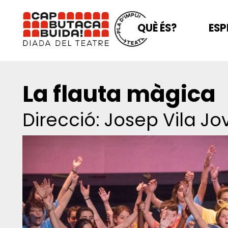
QUÈ ÉS?
ESP
La flauta màgica
Direcció: Josep Vila Jo