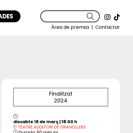
ADES
Cercar
Link a
Link
Àrea de premsa
|
Contactar
Finalitzat
2024
dissabte 16 de març
|
18:00 h
TEATRE AUDITORI DE GRANOLLERS
Durada:
60 minuts