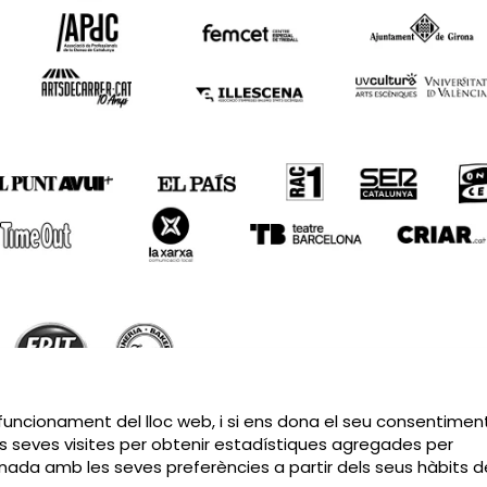
Sitemap
|
Avís Legal
|
Política de privacitat
|
Contactar
 funcionament del lloc web, i si ens dona el seu consentiment
s seves visites per obtenir estadístiques agregades per
cionada amb les seves preferències a partir dels seus hàbits d