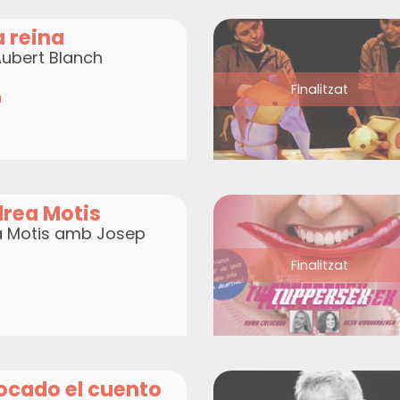
a reina
Aubert Blanch
Finalitzat
a
rea Motis
a Motis amb Josep
Finalitzat
ocado el cuento