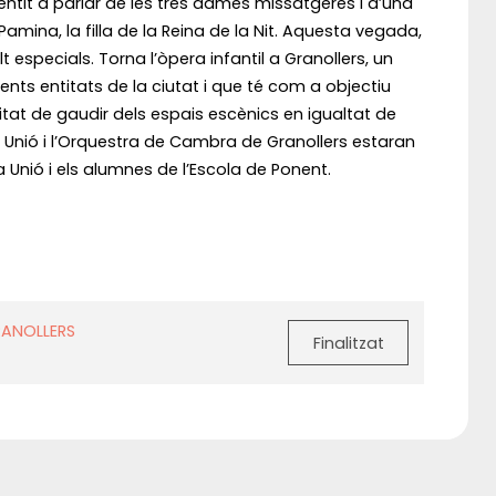
ntit a parlar de les tres dames missatgeres i d’una
amina, la filla de la Reina de la Nit. Aquesta vegada,
 especials. Torna l’òpera infantil a Granollers, un
ts entitats de la ciutat i que té com a objectiu
bilitat de gaudir dels espais escènics en igualtat de
a Unió i l’Orquestra de Cambra de Granollers estaran
Unió i els alumnes de l’Escola de Ponent.
RANOLLERS
Finalitzat