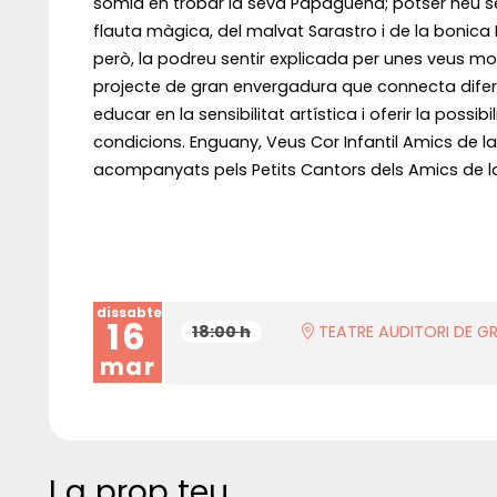
somia en trobar la seva Papaguena; potser heu se
flauta màgica, del malvat Sarastro i de la bonica P
però, la podreu sentir explicada per unes veus molt
projecte de gran envergadura que connecta diferen
educar en la sensibilitat artística i oferir la possi
condicions. Enguany, Veus Cor Infantil Amics de l
acompanyats pels Petits Cantors dels Amics de la 
dissabte
16
18:00 h
TEATRE AUDITORI DE G
mar
I a prop teu...