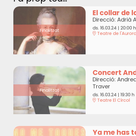
El collar de l
Direcció: Adrià 
ds. 16.03.24
|
20:00 h
Finalitzat
Teatre de l'Auror
Concert And
Direcció: Andre
Traver
Finalitzat
ds. 16.03.24
|
19:30 h
Teatre El Círcol
Ya me has t