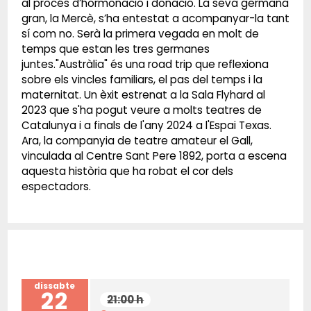
al procés d’hormonació i donació. La seva germana
gran, la Mercè, s’ha entestat a acompanyar-la tant
sí com no. Serà la primera vegada en molt de
temps que estan les tres germanes
juntes."Austràlia" és una road trip que reflexiona
sobre els vincles familiars, el pas del temps i la
maternitat. Un èxit estrenat a la Sala Flyhard al
2023 que s'ha pogut veure a molts teatres de
Catalunya i a finals de l'any 2024 a l'Espai Texas.
Ara, la companyia de teatre amateur el Gall,
vinculada al Centre Sant Pere 1892, porta a escena
aquesta història que ha robat el cor dels
espectadors.
dissabte
22
21:00 h