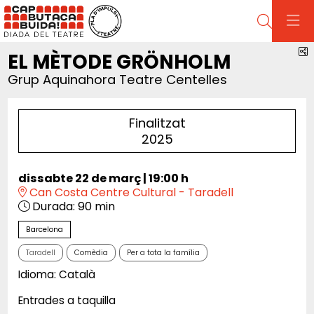
Cerca
C
EL MÈTODE GRÖNHOLM
Grup Aquinahora Teatre Centelles
Finalitzat
2025
dissabte 22 de març
|
19:00 h
Can Costa Centre Cultural - Taradell
Durada:
90 min
Barcelona
Taradell
Comèdia
Per a tota la família
Idioma: Català
Entrades a taquilla