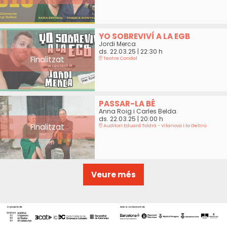
YO SOBREVIVÍ A LA EGB
Jordi Merca
ds. 22.03.25
|
22:30 h
Finalitzat
Teatre Condal
PASSAR-LA BÉ
Anna Roig i Carles Belda.
ds. 22.03.25
|
20:00 h
Finalitzat
Auditori Eduard Toldrà - Vilanova i la Geltrú
Veure més