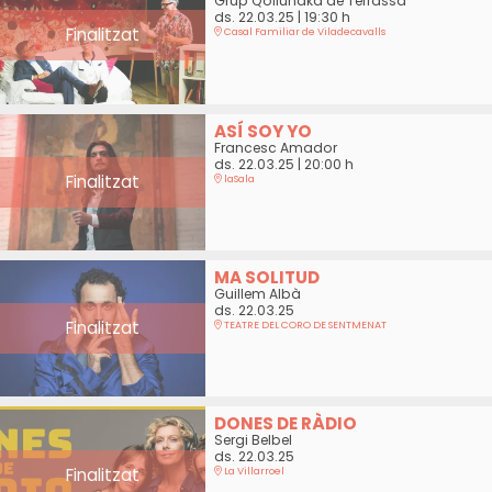
Grup Qollunaka de Terrassa
ds. 22.03.25
|
19:30 h
Finalitzat
Casal Familiar de Viladecavalls
ASÍ SOY YO
Francesc Amador
ds. 22.03.25
|
20:00 h
Finalitzat
laSala
MA SOLITUD
Guillem Albà
ds. 22.03.25
Finalitzat
TEATRE DEL CORO DE SENTMENAT
DONES DE RÀDIO
Sergi Belbel
ds. 22.03.25
Finalitzat
La Villarroel