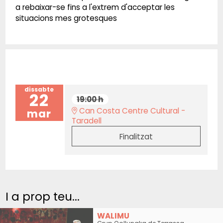
a rebaixar-se fins a l'extrem d'acceptar les
situacions mes grotesques
dissabte
22
19:00 h
Can Costa Centre Cultural -
mar
Taradell
Finalitzat
I a prop teu...
WALIMU