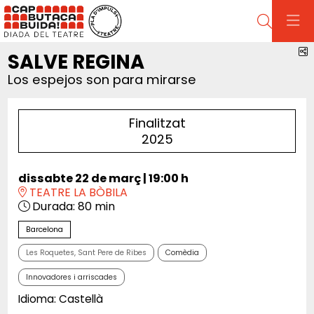
Cerca
C
SALVE REGINA
Los espejos son para mirarse
Finalitzat
2025
dissabte 22 de març
|
19:00 h
TEATRE LA BÒBILA
Durada:
80 min
Barcelona
Les Roquetes, Sant Pere de Ribes
Comèdia
Innovadores i arriscades
Idioma: Castellà