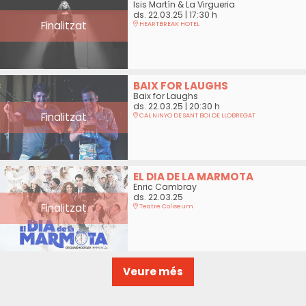
Isis Martín & La Virgueria
ds. 22.03.25
|
17:30 h
Finalitzat
HEARTBREAK HOTEL
BAIX FOR LAUGHS
Baix for Laughs
ds. 22.03.25
|
20:30 h
Finalitzat
CAL NINYO DE SANT BOI DE LLOBREGAT
EL DIA DE LA MARMOTA
Enric Cambray
ds. 22.03.25
Finalitzat
Teatre Coliseum
Veure més