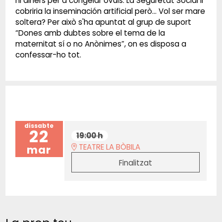
ni diners per a congelar òvuls. La Seguretat Social li
cobriria la inseminación artificial però... Vol ser mare
soltera? Per això s'ha apuntat al grup de suport
“Dones amb dubtes sobre el tema de la
maternitat sí o no Anònimes”, on es disposa a
confessar-ho tot.
dissabte
22
19:00 h
TEATRE LA BÒBILA
mar
Finalitzat