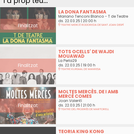
I a prop teu...
LA DONA FANTASMA
Mariano Tenconi Blanco - T de Teatre
ds. 22.03.25
|
20:00 h
Finalitzat
TEATRE MERCÈ RODOREDA DE SANT JOAN DESPÍ
TOTS OCELLS' DE WAJDI
MOUAWAD
La Perla29
Finalitzat
ds. 22.03.25
|
19:00 h
TEATRE KURSAAL DE MANRESA
MOLTES MERCÈS. DE I AMB
MERCÈ COMES
Joan Valentí
Finalitzat
ds. 22.03.25
|
21:00 h
TEATRE DEL PROGRÉS DE MARTORELL
TEORIA KING KONG