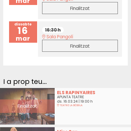
mar
Finalitzat
dissabte
16
16:30 h
Sala Pangolí
mar
Finalitzat
I a prop teu...
ELS RAPINYAIRES
APUNTA TEATRE
ds. 16.03.24
|
19:00 h
Finalitzat
TEATRE LA BÒBILA