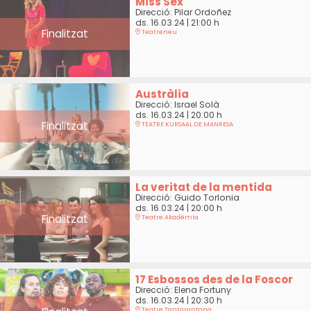
Miss Sex
Direcció: Pilar Ordoñez
ds. 16.03.24
|
21:00 h
Finalitzat
Teatreneu
Austràlia
Direcció: Israel Solà
ds. 16.03.24
|
20:00 h
Finalitzat
TEATRE KURSAAL DE MANRESA
La veritat de la mentida
Direcció: Guido Torlonia
ds. 16.03.24
|
20:00 h
Finalitzat
Teatre Akadèmia
17 Esbossos des de la Foscor
Direcció: Elena Fortuny
ds. 16.03.24
|
20:30 h
Teatre Tantarantana