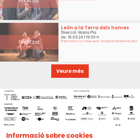
Finalitzat
León a la Terra dels homes
Direcció: Maria Pla
ds. 16.03.24
|
19:00 h
Finalitzat
SOCIETAT CULTURAL SANT JAUME DE PREMIÀ DE DALT
Veure més
Informació sobre cookies