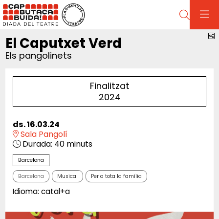
Cerca
C
El Caputxet Verd
Els pangolinets
Finalitzat
2024
ds. 16.03.24
Sala Pangolí
Durada:
40 minuts
Barcelona
Barcelona
Musical
Per a tota la família
Idioma: catal+a