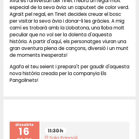
Avui és l'aniversari del Tinet i rebrà un regal molt
especial de la seva àvia: un caputxet de color verd.
Agraït pel regal, en Tinet decideix creuar el bosc
per visitar la seva àvia i donar-li les gràcies. A mig
camí es trobarà amb la Llobatona, una lloba molt
peculiar que no vol ser la dolenta d'aquesta
història. A partir d'aquí, els personatges viuran una
gran aventura plena de cançons, diversió i un munt
de moments inesperats!
Agafa el teu seient i prepara't per gaudir d'aquesta
nova història creada per la companyia Els
Pangolinets!
dissabte
16
11:30 h
Sala Pangolí