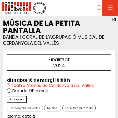
Cerca
C
MÚSICA DE LA PETITA
PANTALLA
BANDA I CORAL DE L'AGRUPACIÓ MUSICAL DE
CERDANYOLA DEL VALLÈS
Finalitzat
2024
dissabte 16 de març
|
19:00 h
Teatre Ateneu de Cerdanyola del Vallès
Durada:
95 minuts
Barcelona
Cerdanyola del Vallès
Musical
Per a tota la família
Idioma: català