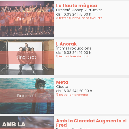
La flauta màgica
Direcció: Josep Vila Jover
ds. 16.03.24
|
18:00 h
Finalitzat
TEATRE AUDITORI DE GRANOLLERS
L'Anorak
Íntims Produccions
ds. 16.03.24
|
16:00 h
Finalitzat
Teatre Lliure Montjuïc
Meta
Cicuta
ds. 16.03.24
|
20:00 h
Finalitzat
Teatre Tantarantana
Amb la Claredat Augmenta el
Fred