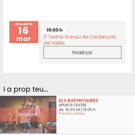
dissabte
16
19:00 h
Teatre Ateneu de Cerdanyola
mar
del Vallès
Finalitzat
I a prop teu...
ELS RAPINYAIRES
APUNTA TEATRE
ds. 16.03.24
|
19:00 h
Finalitzat
TEATRE LA BÒBILA