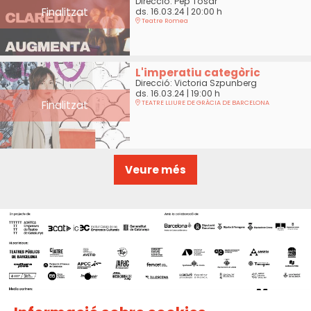
Direcció: Pep Tosar
Finalitzat
ds. 16.03.24
|
20:00 h
Teatre Romea
L'imperatiu categòric
Direcció: Victoria Szpunberg
ds. 16.03.24
|
19:00 h
Finalitzat
TEATRE LLIURE DE GRÀCIA DE BARCELONA
Veure més