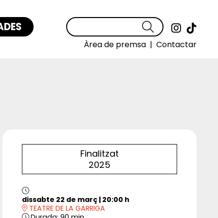
ADES
Cercar
Link a
Link
Àrea de premsa
|
Contactar
Finalitzat
2025
dissabte 22 de març
|
20:00 h
TEATRE DE LA GARRIGA
Durada:
90 min