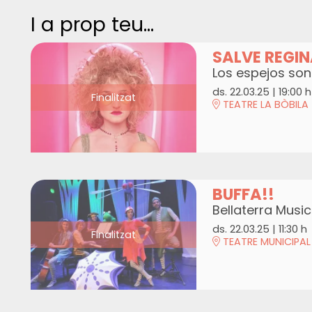
I a prop teu...
SALVE REGI
Los espejos son
ds. 22.03.25
|
19:00 h
Finalitzat
TEATRE LA BÒBILA
BUFFA!!
Bellaterra Musi
ds. 22.03.25
|
11:30 h
Finalitzat
TEATRE MUNICIPAL