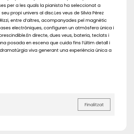
 per a les quals la pianista ha seleccionat a
 seu propi univers al disc.Les veus de Silvia Pérez
eo Rizzi, entre d’altres, acompanyades pel magnètic
bases electròniques, configuren un atmòsfera única i
rescindible.En directe, dues veus, bateria, teclats i
a posada en escena que cuida fins l’últim detall i
a dramatúrgia viva generant una experiència única a
Finalitzat