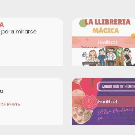
NA
 para mirarse
Finalitzat
ca
Finalitzat
 DE BERGA