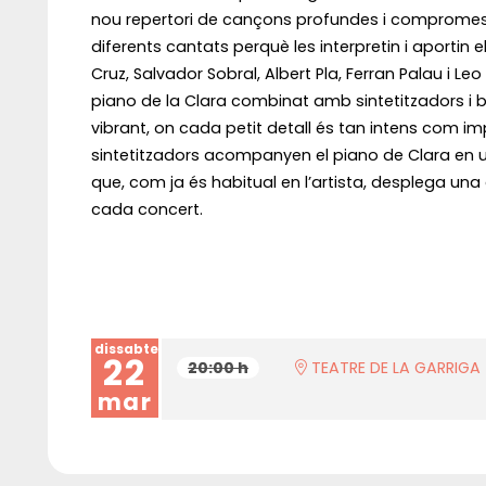
nou repertori de cançons profundes i compromeses
diferents cantats perquè les interpretin i aportin el
Cruz, Salvador Sobral, Albert Pla, Ferran Palau i L
piano de la Clara combinat amb sintetitzadors i 
vibrant, on cada petit detall és tan intens com imp
sintetitzadors acompanyen el piano de Clara en un
que, com ja és habitual en l’artista, desplega un
cada concert.
dissabte
22
20:00 h
TEATRE DE LA GARRIGA
mar