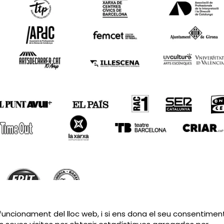
Sitemap
|
Avís Legal
|
Política de privacitat
|
Contactar
 funcionament del lloc web, i si ens dona el seu consentiment