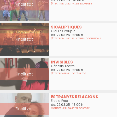
ds. 22.03.25
|
20:00 h
Finalitzat
TEATRE MUNICIPAL DE BALAGUER
SICALIPTIQUES
Cia: Le Croupie
ds. 22.03.25
|
21:00 h
Finalitzat
TEATRE MUNICIPAL ATENEU DE GUISSONA
INVISIBLES
Gènesis Teatre
ds. 22.03.25
|
21:00 h
Finalitzat
TEATRE ATENEU DE TÀRREGA
ESTRANYES RELACIONS
Frec a Frec
ds. 22.03.25
|
18:00 h
Finalitzat
CUBBTURAL D'ARTESA DE SEGRE