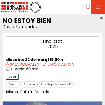
Cerca
C
NO ESTOY BIEN
David Fernández
Finalitzat
2025
dissabte 22 de març
|
19:00 h
SALA POLIVALENT LA UNIÓ D'ALPICAT
Durada:
60 min
Lleida
Alpicat
Comèdia
Monòlegs i improvisació
Idioma: Català i Castellà