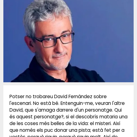
Diapositiva 1 de 1
Potser no trobareu David Fernández sobre
l'escenari. No està bé. Entenguin-me, veuran l'altre
David, que s'amaga darrere d'un personatge. Qui
és aquest personatge?, si el descobrís mataria una
de les coses més belles de la vida: el misteri. Així
que només els puc donar una pista; està fet per a
vostès, perquè riguin, perquè riguin molt. Així de