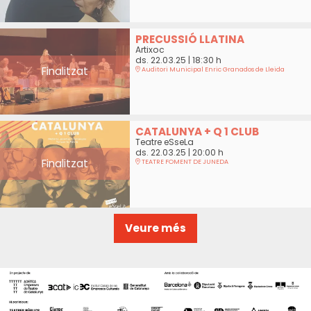
PRECUSSIÓ LLATINA
Artixoc
ds. 22.03.25
|
18:30 h
Finalitzat
Auditori Municipal Enric Granados de Lleida
CATALUNYA + Q 1 CLUB
Teatre eSseLa
ds. 22.03.25
|
20:00 h
Finalitzat
TEATRE FOMENT DE JUNEDA
Veure més