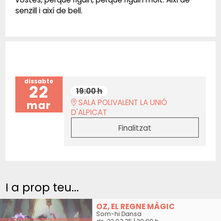
senzill i així de bell.
dissabte
22
19:00 h
SALA POLIVALENT LA UNIÓ
mar
D'ALPICAT
Finalitzat
I a prop teu...
OZ, EL REGNE MÀGIC
Som-hi Dansa