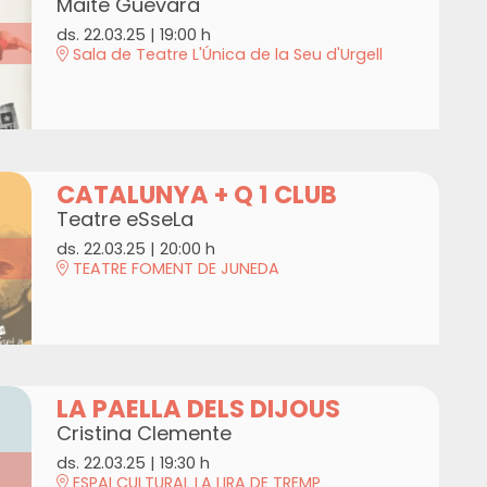
Maite Guevara
ds. 22.03.25
|
19:00 h
Sala de Teatre L'Única de la Seu d'Urgell
CATALUNYA + Q 1 CLUB
Teatre eSseLa
ds. 22.03.25
|
20:00 h
TEATRE FOMENT DE JUNEDA
LA PAELLA DELS DIJOUS
Cristina Clemente
ds. 22.03.25
|
19:30 h
ESPAI CULTURAL LA LIRA DE TREMP