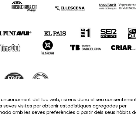
Sitemap
|
Avís Legal
|
Política de privacitat
|
Contactar
 funcionament del lloc web, i si ens dona el seu consentiment
s seves visites per obtenir estadístiques agregades per
cionada amb les seves preferències a partir dels seus hàbits d