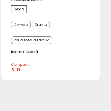
Lleida
Cervera
Drama
Per a tota la família
Idioma: Català
Compartir