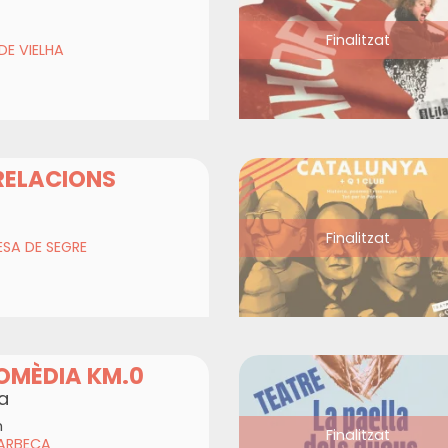
Finalitzat
DE VIELHA
RELACIONS
Finalitzat
SA DE SEGRE
OMÈDIA KM.0
a
h
Finalitzat
 ARBECA