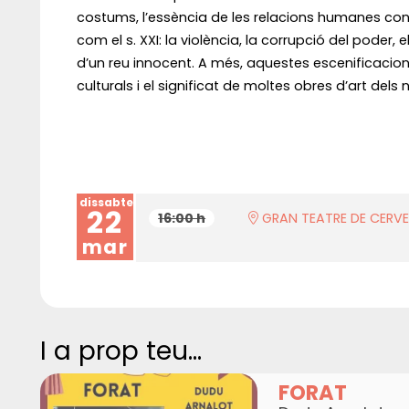
costums, l’essència de les relacions humanes con
com el s. XXI: la violència, la corrupció del poder,
d’un reu innocent. A més, aquestes escenificacio
culturals i el significat de moltes obres d’art dels
dissabte
22
16:00 h
GRAN TEATRE DE CERV
mar
I a prop teu...
FORAT