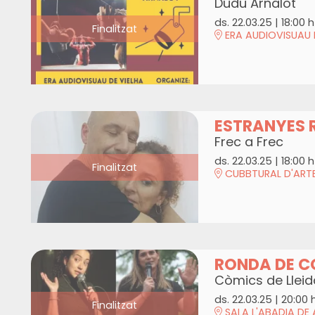
Dudu Arnalot
ds. 22.03.25
|
18:00 h
Finalitzat
ERA AUDIOVISUAU 
ESTRANYES 
Frec a Frec
ds. 22.03.25
|
18:00 h
Finalitzat
CUBBTURAL D'ARTE
RONDA DE C
Còmics de Lleid
ds. 22.03.25
|
20:00 
Finalitzat
SALA L'ABADIA DE