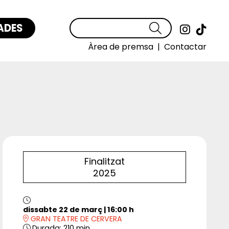
ADES
Cercar
Link a
Link
Àrea de premsa
|
Contactar
Finalitzat
2025
dissabte 22 de març
|
16:00 h
GRAN TEATRE DE CERVERA
Durada:
210 min