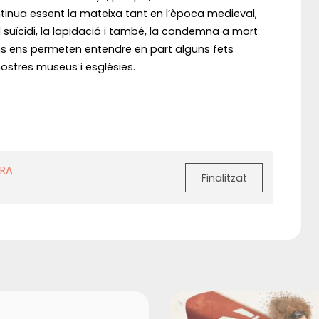
tinua essent la mateixa tant en l’època medieval,
 el suïcidi, la lapidació i també, la condemna a mort
ns ens permeten entendre en part alguns fets
 nostres museus i esglésies.
ERA
Finalitzat