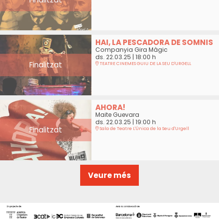
HAI, LA PESCADORA DE SOMNIS
Companyia Gira Màgic
ds. 22.03.25
|
18:00 h
Finalitzat
TEATRE CINEMES GUIU DE LA SEU D'URGELL
AHORA!
Maite Guevara
ds. 22.03.25
|
19:00 h
Finalitzat
Sala de Teatre L'Única de la Seu d'Urgell
Veure més