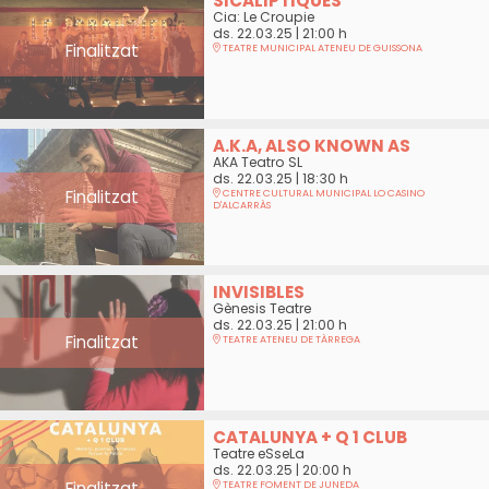
SICALIPTIQUES
Cia: Le Croupie
ds. 22.03.25
|
21:00 h
Finalitzat
TEATRE MUNICIPAL ATENEU DE GUISSONA
A.K.A, ALSO KNOWN AS
AKA Teatro SL
ds. 22.03.25
|
18:30 h
Finalitzat
CENTRE CULTURAL MUNICIPAL LO CASINO
D'ALCARRÀS
INVISIBLES
Gènesis Teatre
ds. 22.03.25
|
21:00 h
Finalitzat
TEATRE ATENEU DE TÀRREGA
CATALUNYA + Q 1 CLUB
Teatre eSseLa
ds. 22.03.25
|
20:00 h
Finalitzat
TEATRE FOMENT DE JUNEDA