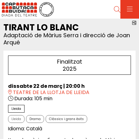
Cerca
C
TIRANT LO BLANC
Adaptació de Màrius Serra i direcció de Joan
Arqué
Finalitzat
2025
dissabte 22 de març
|
20:00 h
TEATRE DE LA LLOTJA DE LLEIDA
Durada:
105 min
Lleida
Lleida
Drama
Clàssics i grans èxits
Idioma: Català