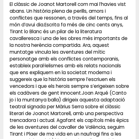
El clàssic de Joanot Martorell com mai l’havies vist
abans. Un història plena de perills, amors i
conflictes que ressonen, a través del temps, fins al
món d’avui dia.Escrita fa més de cinc cents anys,
Tirant lo Blanc és un pilar de la literatura
cavalleresca i una de les obres més importants de
la nostra herència compartida. Ara, aquest
muntatge vincula les aventures del mític
personatge amb els conflictes contemporanis,
estableix paral·lelismes amb els relats nacionals
que ens expliquem en la societat moderna i
suggereix que la història sempre l’escriuen els
vencedors i que els herois sempre s’erigeixen sobre
els cadàvers de gent innocent.Joan Arqué (Canto
jo i la muntanya balla) dirigeix aquesta adaptació
teatral signada per Màrius Serra sobre el clàssic
literari de Joanot Martorell, amb una perspectiva
trencadora i actual. Agafant els capítols més èpics
de les aventures del cavaller de València, seguim
Tirant i Plaer de ma vida en un naufragi fins a les