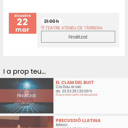
dissabte
22
21:00 h
TEATRE ATENEU DE TÀRREGA
mar
Finalitzat
I a prop teu...
EL CLAM DEL BUIT
Cia Dau al sec
ds. 22.03.25
|
20:00 h
Finalitzat
SALA MERCANTIL DE BALAGUER
PRECUSSIÓ LLATINA
Artixoc