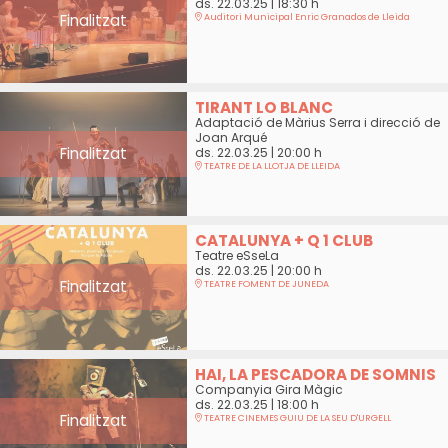
ds. 22.03.25
|
18:30 h
Finalitzat
Auditori Municipal Enric Granados de Lleida
TIRANT LO BLANC
Adaptació de Màrius Serra i direcció de
Joan Arqué
Finalitzat
ds. 22.03.25
|
20:00 h
TEATRE DE LA LLOTJA DE LLEIDA
CATALUNYA + Q 1 CLUB
Teatre eSseLa
ds. 22.03.25
|
20:00 h
Finalitzat
TEATRE FOMENT DE JUNEDA
HAI, LA PESCADORA DE SOMNIS
Companyia Gira Màgic
ds. 22.03.25
|
18:00 h
Finalitzat
TEATRE CINEMES GUIU DE LA SEU D'URGELL