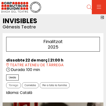
Cerca
C
INVISIBLES
Gènesis Teatre
Finalitzat
2025
dissabte 22 de març
|
21:00 h
TEATRE ATENEU DE TÀRREGA
Durada:
100 min
Lleida
Tàrrega
Comèdia
Per a tota la família
Idioma: Català