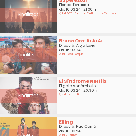
Superestar
Elenco Terrassa
ds. 16.03.24
|
21:00 h
Finalitzat
LaFACT - Factoria Cultural de Terrassa
Bruno Oro: Ai Ai Ai
Direcció: Alejo Levis
ds. 16.03.24
Finalitzat
La 9 del Bosque
El Síndrome Netfilx
El gato sonámbulo
ds. 16.03.24
|
20:30 h
Finalitzat
Sala Pangolí
Elling
Direcció: Pau Carrió
ds. 16.03.24
Finalitzat
La Villarroel