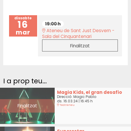
dissabte
16
19:00 h
Ateneu de Sant Just Desvern -
mar
Sala del Cinquantenari
Finalitzat
I a prop teu...
Magia Kids, el gran desafio
Direcció: Magic Pablo
ds. 16.03.24
|
16:45 h
Finalitzat
Teatreneu