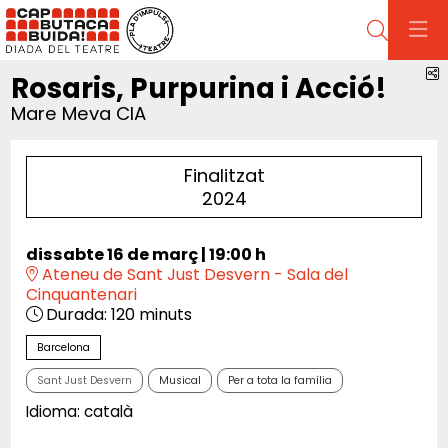
Cerca
C
Rosaris, Purpurina i Acció!
Mare Meva CIA
Finalitzat
2024
dissabte 16 de març
|
19:00 h
Ateneu de Sant Just Desvern - Sala del
Cinquantenari
Durada:
120 minuts
Barcelona
Sant Just Desvern
Musical
Per a tota la família
Idioma: català