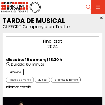
Cerca
C
TARDA DE MUSICAL
CLIFFORT Companyia de Teatre
Finalitzat
2024
dissabte 16 de març
|
18:30 h
Durada:
80 minuts
Barcelona
Ametlla de Merola
Musical
Per a tota la família
Idioma: català