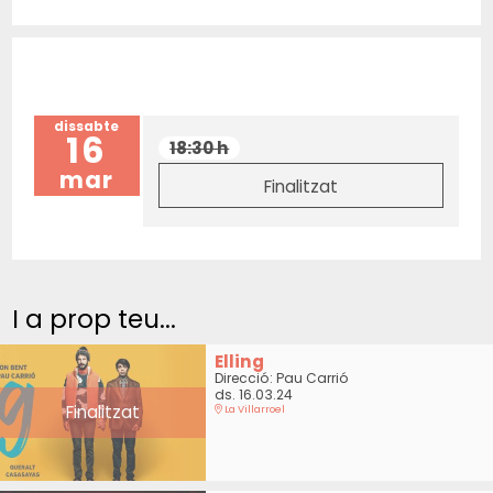
dissabte
16
18:30 h
mar
Finalitzat
I a prop teu...
Elling
Direcció: Pau Carrió
ds. 16.03.24
Finalitzat
La Villarroel