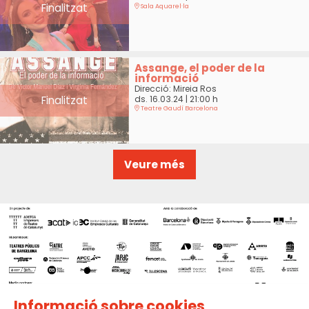
Finalitzat
Sala Aquarel·la
Assange, el poder de la
informació
Direcció: Mireia Ros
Finalitzat
ds. 16.03.24
|
21:00 h
Teatre Gaudí Barcelona
Veure més
Informació sobre cookies