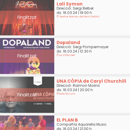
Lali Symon
Direcció: Sergi Belbel
ds. 16.03.24
|
19:00 h
Finalitzat
Teatre Ateneu de Sant Celoni
Dopaland
Direcció: Sergi Pompermayer
ds. 16.03.24
|
12:30 h
Finalitzat
La Villarroel
UNA CÒPIA de Caryl Churchill
Direcció: Raimon Molins
ds. 16.03.24
|
20:00 h
Finalitzat
Sala Àtrium
EL PLAN B
Compañía Aquarella Music
ds. 16.03.24
|
21:00 h