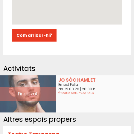
Com arribar-hi?
Activitats
JO SÓC HAMLET
Ernest Feliu
ds. 21.03.26
|
20:30 h
Finalitzat
Teatre Fortuny de Reus
Altres espais propers