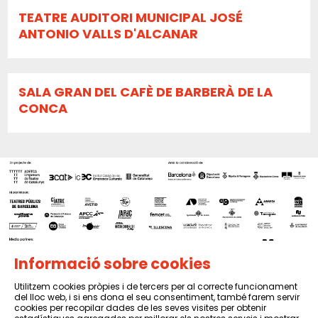
TEATRE AUDITORI MUNICIPAL JOSÉ
ANTONIO VALLS D'ALCANAR
SALA GRAN DEL CAFÈ DE BARBERÀ DE LA
CONCA
Informació sobre cookies
Utilitzem cookies pròpies i de tercers per al correcte funcionament
del lloc web, i si ens dona el seu consentiment, també farem servir
Sitemap
|
Avís Legal
|
Política de privacitat
|
Contactar
cookies per recopilar dades de les seves visites per obtenir